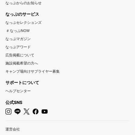
なっぷからのお知らせ
富山キャンプ場
石川キャンプ場
福井キャンプ場
アウトドア用品宅配買取サービス UZD
松島観光ナビ
なっぷのサービス
バーベキュー検索予約サイト Hero！
東海
なっぷセレクションズ
岐阜キャンプ場
静岡キャンプ場
愛知キャンプ場
#なっぷNOW
三重キャンプ場
なっぷマガジン
なっぷアワード
関西
広告掲載について
大阪キャンプ場
兵庫キャンプ場
京都キャンプ場
施設掲載希望の方へ
滋賀キャンプ場
奈良キャンプ場
和歌山キャンプ場
キャンプ場向けサプライヤー募集
サポートについて
中国・四国
ヘルプセンター
岡山キャンプ場
広島キャンプ場
鳥取キャンプ場
島根キャンプ場
山口キャンプ場
香川キャンプ場
公式SNS
徳島キャンプ場
愛媛キャンプ場
高知キャンプ場
九州・沖縄
運営会社
福岡キャンプ場
佐賀キャンプ場
長崎キャンプ場