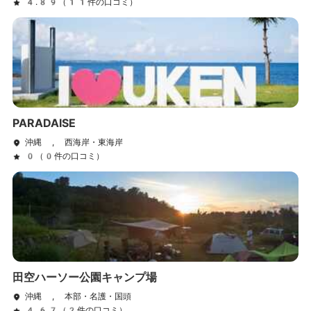
4.89（11件の口コミ）
PARADAISE
沖縄 , 西海岸・東海岸
0（0件の口コミ）
田空ハーソー公園キャンプ場
沖縄 , 本部・名護・国頭
4.67（2件の口コミ）