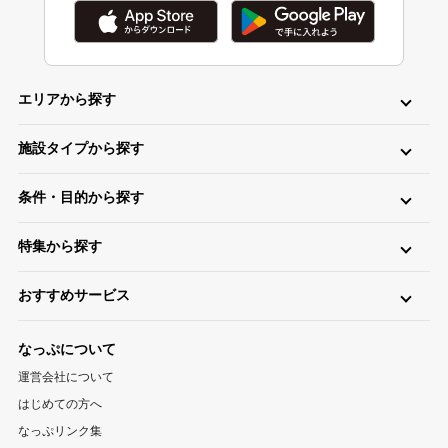
エリアから探す
北海道・東北
施設タイプから探す
北海道キャンプ場
青森キャンプ場
岩手キャンプ場
ロッジ・ログハウス・コテージ
バンガロー
キャビン（ケビン）
宮城キャンプ場
秋田キャンプ場
山形キャンプ場
条件・目的から探す
区画サイト
フリーサイト
トレーラーハウス
ティピー
パオ
福島キャンプ場
日帰り・デイキャンプ
川（川遊び）
海（海水浴）
湖
高原
ツリーハウス・その他
グランピング
特集から探す
無料
手ぶら（レンタル）
釣り
バイク
キャンピングカー
関東
温泉・お風呂が楽しめるキャンプ場
お風呂（立ち寄り温泉）
星空（天体観測）
アスレチック
東京キャンプ場
神奈川キャンプ場
埼玉キャンプ場
おすすめサービス
ペットと一緒に遊べるキャンプ場特集
新着キャンプ場
自転車
直火
ペット
千葉キャンプ場
キャンプ情報サイト CAMP HACK
茨城キャンプ場
栃木キャンプ場
1区画100平米以上のキャンプ場特集
海が近いキャンプ場特集
なっぷについて
群馬キャンプ場
登山情報サイト YAMA HACK
釣り情報サイト TSURIHACK
スマートチェックインが利用できるキャンプ特集
運営会社について
自転車情報サイト CYCLEHACK
雨でも安心！キャンプ場特集
夏休みキャンプ場特集
北陸・甲信越
はじめての方へ
バーベキュー情報サイト BBQ HACK
標高が高いキャンプ場特集
川遊びが楽しめるキャンプ場特集
山梨キャンプ場
長野キャンプ場
新潟キャンプ場
なっぷリンク集
中古アウトドア用品販売サイト UZD