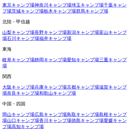
東京
キャンプ場
神奈川
キャンプ場
埼玉
キャンプ場
千葉
キャン
プ場
茨城
キャンプ場
栃木
キャンプ場
群馬
キャンプ場
北陸・甲信越
山梨
キャンプ場
長野
キャンプ場
新潟
キャンプ場
富山
キャンプ
場
石川
キャンプ場
福井
キャンプ場
東海
岐阜
キャンプ場
静岡
キャンプ場
愛知
キャンプ場
三重
キャンプ
場
関西
大阪
キャンプ場
兵庫
キャンプ場
京都
キャンプ場
滋賀
キャンプ
場
奈良
キャンプ場
和歌山
キャンプ場
中国・四国
岡山
キャンプ場
広島
キャンプ場
鳥取
キャンプ場
島根
キャンプ
場
山口
キャンプ場
香川
キャンプ場
徳島
キャンプ場
愛媛
キャン
プ場
高知
キャンプ場