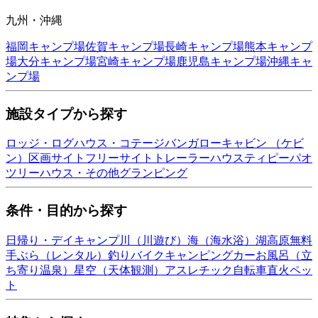
九州・沖縄
福岡
キャンプ場
佐賀
キャンプ場
長崎
キャンプ場
熊本
キャンプ
場
大分
キャンプ場
宮崎
キャンプ場
鹿児島
キャンプ場
沖縄
キャ
ンプ場
施設タイプから探す
ロッジ・ログハウス・コテージ
バンガロー
キャビン （ケビ
ン）
区画サイト
フリーサイト
トレーラーハウス
ティピー
パオ
ツリーハウス・その他
グランピング
条件・目的から探す
日帰り・デイキャンプ
川（川遊び）
海（海水浴）
湖
高原
無料
手ぶら（レンタル）
釣り
バイク
キャンピングカー
お風呂（立
ち寄り温泉）
星空（天体観測）
アスレチック
自転車
直火
ペッ
ト