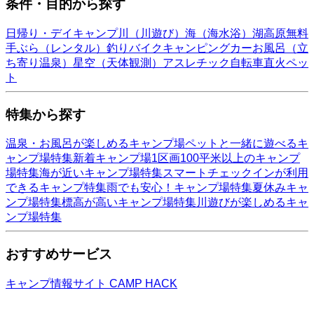
条件・目的から探す
日帰り・デイキャンプ
川（川遊び）
海（海水浴）
湖
高原
無料
手ぶら（レンタル）
釣り
バイク
キャンピングカー
お風呂（立
ち寄り温泉）
星空（天体観測）
アスレチック
自転車
直火
ペッ
ト
特集から探す
温泉・お風呂が楽しめるキャンプ場
ペットと一緒に遊べるキ
ャンプ場特集
新着キャンプ場
1区画100平米以上のキャンプ
場特集
海が近いキャンプ場特集
スマートチェックインが利用
できるキャンプ特集
雨でも安心！キャンプ場特集
夏休みキャ
ンプ場特集
標高が高いキャンプ場特集
川遊びが楽しめるキャ
ンプ場特集
おすすめサービス
キャンプ情報サイト CAMP HACK