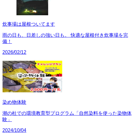
炊事場は屋根ついてます
雨の日も、日差しの強い日も。 快適な屋根付き炊事場を完
備！
2026/02/12
染め物体験
潮の杜での環境教育型プログラム「自然染料を使った染物体
験」
2024/10/04