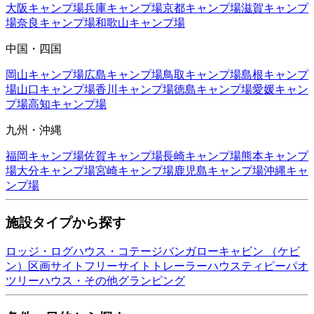
大阪
キャンプ場
兵庫
キャンプ場
京都
キャンプ場
滋賀
キャンプ
場
奈良
キャンプ場
和歌山
キャンプ場
中国・四国
岡山
キャンプ場
広島
キャンプ場
鳥取
キャンプ場
島根
キャンプ
場
山口
キャンプ場
香川
キャンプ場
徳島
キャンプ場
愛媛
キャン
プ場
高知
キャンプ場
九州・沖縄
福岡
キャンプ場
佐賀
キャンプ場
長崎
キャンプ場
熊本
キャンプ
場
大分
キャンプ場
宮崎
キャンプ場
鹿児島
キャンプ場
沖縄
キャ
ンプ場
施設タイプから探す
ロッジ・ログハウス・コテージ
バンガロー
キャビン （ケビ
ン）
区画サイト
フリーサイト
トレーラーハウス
ティピー
パオ
ツリーハウス・その他
グランピング