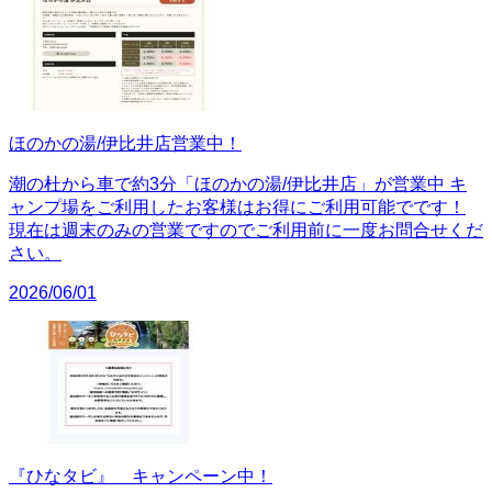
ほのかの湯/伊比井店営業中！
潮の杜から車で約3分「ほのかの湯/伊比井店」が営業中 キ
ャンプ場をご利用したお客様はお得にご利用可能でです！
現在は週末のみの営業ですのでご利用前に一度お問合せくだ
さい。
2026/06/01
『ひなタビ』 キャンペーン中！