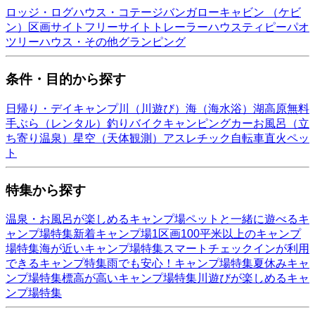
ロッジ・ログハウス・コテージ
バンガロー
キャビン （ケビ
ン）
区画サイト
フリーサイト
トレーラーハウス
ティピー
パオ
ツリーハウス・その他
グランピング
条件・目的から探す
日帰り・デイキャンプ
川（川遊び）
海（海水浴）
湖
高原
無料
手ぶら（レンタル）
釣り
バイク
キャンピングカー
お風呂（立
ち寄り温泉）
星空（天体観測）
アスレチック
自転車
直火
ペッ
ト
特集から探す
温泉・お風呂が楽しめるキャンプ場
ペットと一緒に遊べるキ
ャンプ場特集
新着キャンプ場
1区画100平米以上のキャンプ
場特集
海が近いキャンプ場特集
スマートチェックインが利用
できるキャンプ特集
雨でも安心！キャンプ場特集
夏休みキャ
ンプ場特集
標高が高いキャンプ場特集
川遊びが楽しめるキャ
ンプ場特集