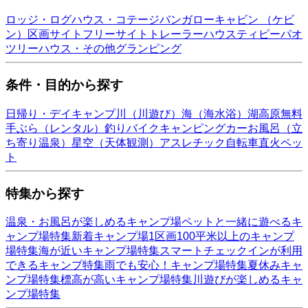
ロッジ・ログハウス・コテージ
バンガロー
キャビン （ケビ
ン）
区画サイト
フリーサイト
トレーラーハウス
ティピー
パオ
ツリーハウス・その他
グランピング
条件・目的から探す
日帰り・デイキャンプ
川（川遊び）
海（海水浴）
湖
高原
無料
手ぶら（レンタル）
釣り
バイク
キャンピングカー
お風呂（立
ち寄り温泉）
星空（天体観測）
アスレチック
自転車
直火
ペッ
ト
特集から探す
温泉・お風呂が楽しめるキャンプ場
ペットと一緒に遊べるキ
ャンプ場特集
新着キャンプ場
1区画100平米以上のキャンプ
場特集
海が近いキャンプ場特集
スマートチェックインが利用
できるキャンプ特集
雨でも安心！キャンプ場特集
夏休みキャ
ンプ場特集
標高が高いキャンプ場特集
川遊びが楽しめるキャ
ンプ場特集