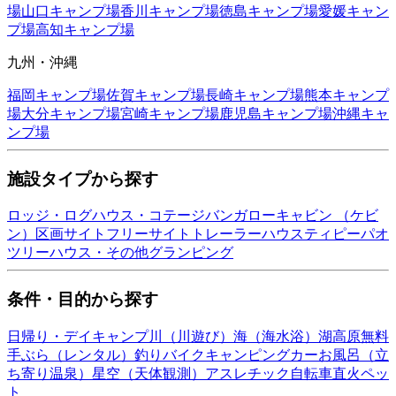
場
山口
キャンプ場
香川
キャンプ場
徳島
キャンプ場
愛媛
キャン
プ場
高知
キャンプ場
九州・沖縄
福岡
キャンプ場
佐賀
キャンプ場
長崎
キャンプ場
熊本
キャンプ
場
大分
キャンプ場
宮崎
キャンプ場
鹿児島
キャンプ場
沖縄
キャ
ンプ場
施設タイプから探す
ロッジ・ログハウス・コテージ
バンガロー
キャビン （ケビ
ン）
区画サイト
フリーサイト
トレーラーハウス
ティピー
パオ
ツリーハウス・その他
グランピング
条件・目的から探す
日帰り・デイキャンプ
川（川遊び）
海（海水浴）
湖
高原
無料
手ぶら（レンタル）
釣り
バイク
キャンピングカー
お風呂（立
ち寄り温泉）
星空（天体観測）
アスレチック
自転車
直火
ペッ
ト