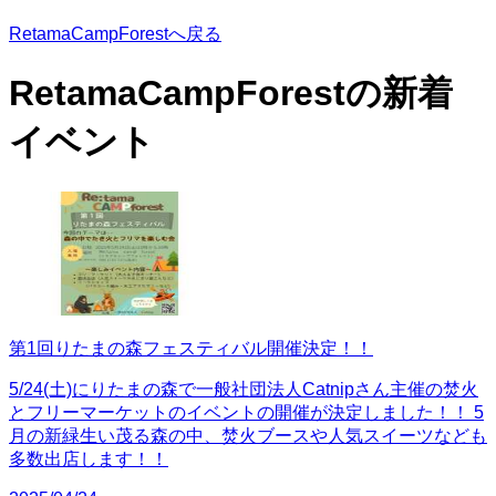
RetamaCampForestへ戻る
RetamaCampForestの
新着
イベント
第1回りたまの森フェスティバル開催決定！！
5/24(土)にりたまの森で一般社団法人Catnipさん主催の焚火
とフリーマーケットのイベントの開催が決定しました！！ 5
月の新緑生い茂る森の中、焚火ブースや人気スイーツなども
多数出店します！！