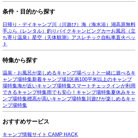
条件・目的から探す
日帰り・デイキャンプ
川（川遊び）
海（海水浴）
湖
高原
無料
手ぶら（レンタル）
釣り
バイク
キャンピングカー
お風呂（立
ち寄り温泉）
星空（天体観測）
アスレチック
自転車
直火
ペッ
ト
特集から探す
温泉・お風呂が楽しめるキャンプ場
ペットと一緒に遊べるキ
ャンプ場特集
新着キャンプ場
1区画100平米以上のキャンプ
場特集
海が近いキャンプ場特集
スマートチェックインが利用
できるキャンプ特集
雨でも安心！キャンプ場特集
夏休みキャ
ンプ場特集
標高が高いキャンプ場特集
川遊びが楽しめるキャ
ンプ場特集
おすすめサービス
キャンプ情報サイト CAMP HACK