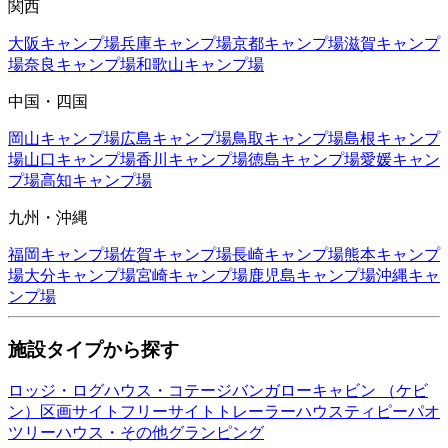
関西
大阪
キャンプ場
兵庫
キャンプ場
京都
キャンプ場
滋賀
キャンプ
場
奈良
キャンプ場
和歌山
キャンプ場
中国・四国
岡山
キャンプ場
広島
キャンプ場
鳥取
キャンプ場
島根
キャンプ
場
山口
キャンプ場
香川
キャンプ場
徳島
キャンプ場
愛媛
キャン
プ場
高知
キャンプ場
九州・沖縄
福岡
キャンプ場
佐賀
キャンプ場
長崎
キャンプ場
熊本
キャンプ
場
大分
キャンプ場
宮崎
キャンプ場
鹿児島
キャンプ場
沖縄
キャ
ンプ場
施設タイプから探す
ロッジ・ログハウス・コテージ
バンガロー
キャビン （ケビ
ン）
区画サイト
フリーサイト
トレーラーハウス
ティピー
パオ
ツリーハウス・その他
グランピング