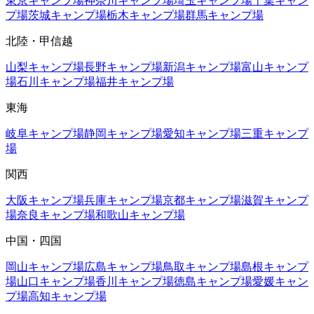
東京
キャンプ場
神奈川
キャンプ場
埼玉
キャンプ場
千葉
キャン
プ場
茨城
キャンプ場
栃木
キャンプ場
群馬
キャンプ場
北陸・甲信越
山梨
キャンプ場
長野
キャンプ場
新潟
キャンプ場
富山
キャンプ
場
石川
キャンプ場
福井
キャンプ場
東海
岐阜
キャンプ場
静岡
キャンプ場
愛知
キャンプ場
三重
キャンプ
場
関西
大阪
キャンプ場
兵庫
キャンプ場
京都
キャンプ場
滋賀
キャンプ
場
奈良
キャンプ場
和歌山
キャンプ場
中国・四国
岡山
キャンプ場
広島
キャンプ場
鳥取
キャンプ場
島根
キャンプ
場
山口
キャンプ場
香川
キャンプ場
徳島
キャンプ場
愛媛
キャン
プ場
高知
キャンプ場