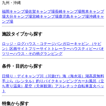
九州・沖縄
福岡
キャンプ場
佐賀
キャンプ場
長崎
キャンプ場
熊本
キャンプ
場
大分
キャンプ場
宮崎
キャンプ場
鹿児島
キャンプ場
沖縄
キャ
ンプ場
施設タイプから探す
ロッジ・ログハウス・コテージ
バンガロー
キャビン （ケビ
ン）
区画サイト
フリーサイト
トレーラーハウス
ティピー
パオ
ツリーハウス・その他
グランピング
条件・目的から探す
日帰り・デイキャンプ
川（川遊び）
海（海水浴）
湖
高原
無料
手ぶら（レンタル）
釣り
バイク
キャンピングカー
お風呂（立
ち寄り温泉）
星空（天体観測）
アスレチック
自転車
直火
ペッ
ト
特集から探す