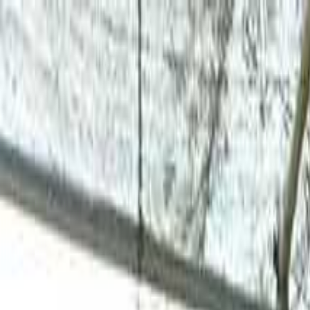
知多
日付
目的地
知多
日付
日付を選ぶ