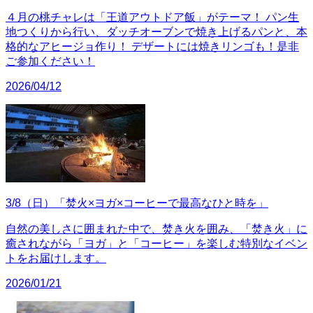
４月の桃チャレは「王道アウトドア飯」がテーマ！ パン生
地つくりから行い、ダッチオーブンで焼き上げるパンと、本
格的なアヒージョ作り！ デザートには焼きリンゴも！是非
ご参加ください！
2026/04/12
3/8（日）「焚火×ヨガ×コーヒーで最高なひと時を」
自然の美しさに囲まれた中で、焚き火を囲み、「焚き火」に
癒されながら「ヨガ」と「コーヒー」を楽しむ特別なイベン
トをお届けします。
2026/01/21