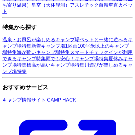
ち寄り温泉）
星空（天体観測）
アスレチック
自転車
直火
ペッ
ト
特集から探す
温泉・お風呂が楽しめるキャンプ場
ペットと一緒に遊べるキ
ャンプ場特集
新着キャンプ場
1区画100平米以上のキャンプ
場特集
海が近いキャンプ場特集
スマートチェックインが利用
できるキャンプ特集
雨でも安心！キャンプ場特集
夏休みキャ
ンプ場特集
標高が高いキャンプ場特集
川遊びが楽しめるキャ
ンプ場特集
おすすめサービス
キャンプ情報サイト CAMP HACK