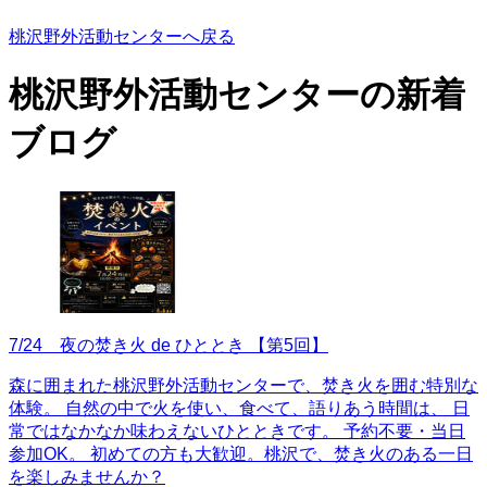
桃沢野外活動センターへ戻る
桃沢野外活動センターの
新着
ブログ
7/24 夜の焚き火 de ひととき 【第5回】
森に囲まれた桃沢野外活動センターで、焚き火を囲む特別な
体験。 自然の中で火を使い、食べて、語りあう時間は、 日
常ではなかなか味わえないひとときです。 予約不要・当日
参加OK。 初めての方も大歓迎。桃沢で、焚き火のある一日
を楽しみませんか？