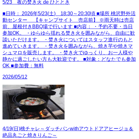
5/23 夜の焚き火 de ひととき
■日時： 2026年5/23(土) 18:30～20:30頃 ■場所 桃沢野外活
動センター 【キャンプサイト 売店前】 ※雨天時は売店
前、屋根付きBBQ場で行います ■内容： ・予約不要・当日
参加OK。 ・ゆらゆら揺れる焚き火を囲みながら、自由に歓
談いただけます。 ・焚き火についてはスタッフ進行のもと
進めていきます。 ・焚き火を囲みながら、焼き芋や焼きマ
シュマロを販売します。 ・焚き火でゆっくり、お一人様や
静かに過ごしたい方も大歓迎です。 ■対象：どなたでも参加
OK ■参加費：無料
2026/05/12
4/19(日)桃チャレ～ダッチパンwithアウトドアアヒージョ＆
絶品丸ごと焼きりんご～