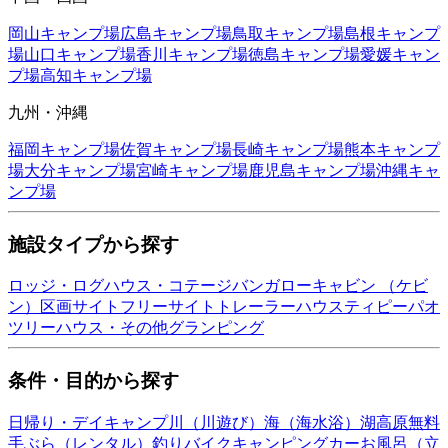
岡山
キャンプ場
広島
キャンプ場
鳥取
キャンプ場
島根
キャンプ
場
山口
キャンプ場
香川
キャンプ場
徳島
キャンプ場
愛媛
キャン
プ場
高知
キャンプ場
九州・沖縄
福岡
キャンプ場
佐賀
キャンプ場
長崎
キャンプ場
熊本
キャンプ
場
大分
キャンプ場
宮崎
キャンプ場
鹿児島
キャンプ場
沖縄
キャ
ンプ場
施設タイプから探す
ロッジ・ログハウス・コテージ
バンガロー
キャビン （ケビ
ン）
区画サイト
フリーサイト
トレーラーハウス
ティピー
パオ
ツリーハウス・その他
グランピング
条件・目的から探す
日帰り・デイキャンプ
川（川遊び）
海（海水浴）
湖
高原
無料
手ぶら（レンタル）
釣り
バイク
キャンピングカー
お風呂（立