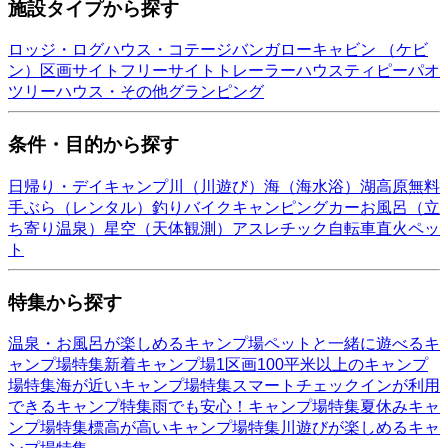
施設タイプから探す
ロッジ・ログハウス・コテージ
バンガロー
キャビン （ケビ
ン）
区画サイト
フリーサイト
トレーラーハウス
ティピー
パオ
ツリーハウス・その他
グランピング
条件・目的から探す
日帰り・デイキャンプ
川（川遊び）
海（海水浴）
湖
高原
無料
手ぶら（レンタル）
釣り
バイク
キャンピングカー
お風呂（立
ち寄り温泉）
星空（天体観測）
アスレチック
自転車
直火
ペッ
ト
特集から探す
温泉・お風呂が楽しめるキャンプ場
ペットと一緒に遊べるキ
ャンプ場特集
新着キャンプ場
1区画100平米以上のキャンプ
場特集
海が近いキャンプ場特集
スマートチェックインが利用
できるキャンプ特集
雨でも安心！キャンプ場特集
夏休みキャ
ンプ場特集
標高が高いキャンプ場特集
川遊びが楽しめるキャ