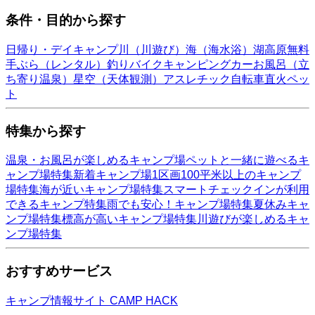
条件・目的から探す
日帰り・デイキャンプ
川（川遊び）
海（海水浴）
湖
高原
無料
手ぶら（レンタル）
釣り
バイク
キャンピングカー
お風呂（立
ち寄り温泉）
星空（天体観測）
アスレチック
自転車
直火
ペッ
ト
特集から探す
温泉・お風呂が楽しめるキャンプ場
ペットと一緒に遊べるキ
ャンプ場特集
新着キャンプ場
1区画100平米以上のキャンプ
場特集
海が近いキャンプ場特集
スマートチェックインが利用
できるキャンプ特集
雨でも安心！キャンプ場特集
夏休みキャ
ンプ場特集
標高が高いキャンプ場特集
川遊びが楽しめるキャ
ンプ場特集
おすすめサービス
キャンプ情報サイト CAMP HACK