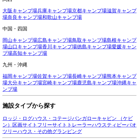
大阪
キャンプ場
兵庫
キャンプ場
京都
キャンプ場
滋賀
キャンプ
場
奈良
キャンプ場
和歌山
キャンプ場
中国・四国
岡山
キャンプ場
広島
キャンプ場
鳥取
キャンプ場
島根
キャンプ
場
山口
キャンプ場
香川
キャンプ場
徳島
キャンプ場
愛媛
キャン
プ場
高知
キャンプ場
九州・沖縄
福岡
キャンプ場
佐賀
キャンプ場
長崎
キャンプ場
熊本
キャンプ
場
大分
キャンプ場
宮崎
キャンプ場
鹿児島
キャンプ場
沖縄
キャ
ンプ場
施設タイプから探す
ロッジ・ログハウス・コテージ
バンガロー
キャビン （ケビ
ン）
区画サイト
フリーサイト
トレーラーハウス
ティピー
パオ
ツリーハウス・その他
グランピング