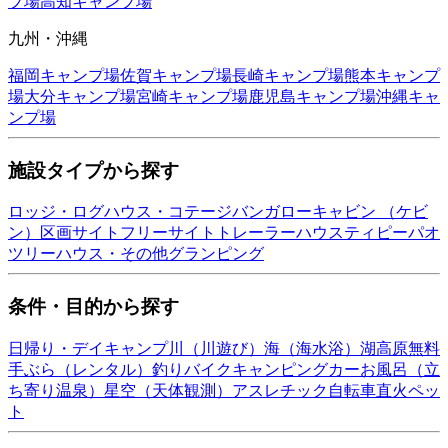
プ場
高知
キャンプ場
九州・沖縄
福岡
キャンプ場
佐賀
キャンプ場
長崎
キャンプ場
熊本
キャンプ
場
大分
キャンプ場
宮崎
キャンプ場
鹿児島
キャンプ場
沖縄
キャ
ンプ場
施設タイプから探す
ロッジ・ログハウス・コテージ
バンガロー
キャビン （ケビ
ン）
区画サイト
フリーサイト
トレーラーハウス
ティピー
パオ
ツリーハウス・その他
グランピング
条件・目的から探す
日帰り・デイキャンプ
川（川遊び）
海（海水浴）
湖
高原
無料
手ぶら（レンタル）
釣り
バイク
キャンピングカー
お風呂（立
ち寄り温泉）
星空（天体観測）
アスレチック
自転車
直火
ペッ
ト