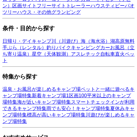
ン）
区画サイト
フリーサイト
トレーラーハウス
ティピー
パオ
ツリーハウス・その他
グランピング
条件・目的から探す
日帰り・デイキャンプ
川（川遊び）
海（海水浴）
湖
高原
無料
手ぶら（レンタル）
釣り
バイク
キャンピングカー
お風呂（立
ち寄り温泉）
星空（天体観測）
アスレチック
自転車
直火
ペッ
ト
特集から探す
温泉・お風呂が楽しめるキャンプ場
ペットと一緒に遊べるキ
ャンプ場特集
新着キャンプ場
1区画100平米以上のキャンプ
場特集
海が近いキャンプ場特集
スマートチェックインが利用
できるキャンプ特集
雨でも安心！キャンプ場特集
夏休みキャ
ンプ場特集
標高が高いキャンプ場特集
川遊びが楽しめるキャ
ンプ場特集