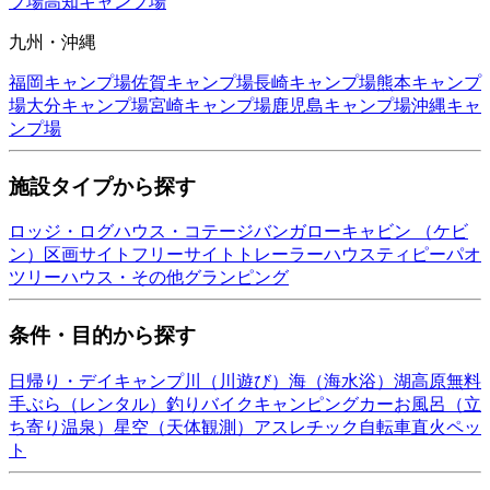
プ場
高知
キャンプ場
九州・沖縄
福岡
キャンプ場
佐賀
キャンプ場
長崎
キャンプ場
熊本
キャンプ
場
大分
キャンプ場
宮崎
キャンプ場
鹿児島
キャンプ場
沖縄
キャ
ンプ場
施設タイプから探す
ロッジ・ログハウス・コテージ
バンガロー
キャビン （ケビ
ン）
区画サイト
フリーサイト
トレーラーハウス
ティピー
パオ
ツリーハウス・その他
グランピング
条件・目的から探す
日帰り・デイキャンプ
川（川遊び）
海（海水浴）
湖
高原
無料
手ぶら（レンタル）
釣り
バイク
キャンピングカー
お風呂（立
ち寄り温泉）
星空（天体観測）
アスレチック
自転車
直火
ペッ
ト