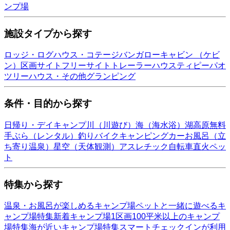
ンプ場
施設タイプから探す
ロッジ・ログハウス・コテージ
バンガロー
キャビン （ケビ
ン）
区画サイト
フリーサイト
トレーラーハウス
ティピー
パオ
ツリーハウス・その他
グランピング
条件・目的から探す
日帰り・デイキャンプ
川（川遊び）
海（海水浴）
湖
高原
無料
手ぶら（レンタル）
釣り
バイク
キャンピングカー
お風呂（立
ち寄り温泉）
星空（天体観測）
アスレチック
自転車
直火
ペッ
ト
特集から探す
温泉・お風呂が楽しめるキャンプ場
ペットと一緒に遊べるキ
ャンプ場特集
新着キャンプ場
1区画100平米以上のキャンプ
場特集
海が近いキャンプ場特集
スマートチェックインが利用