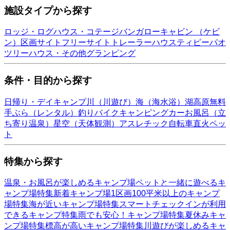
施設タイプから探す
ロッジ・ログハウス・コテージ
バンガロー
キャビン （ケビ
ン）
区画サイト
フリーサイト
トレーラーハウス
ティピー
パオ
ツリーハウス・その他
グランピング
条件・目的から探す
日帰り・デイキャンプ
川（川遊び）
海（海水浴）
湖
高原
無料
手ぶら（レンタル）
釣り
バイク
キャンピングカー
お風呂（立
ち寄り温泉）
星空（天体観測）
アスレチック
自転車
直火
ペッ
ト
特集から探す
温泉・お風呂が楽しめるキャンプ場
ペットと一緒に遊べるキ
ャンプ場特集
新着キャンプ場
1区画100平米以上のキャンプ
場特集
海が近いキャンプ場特集
スマートチェックインが利用
できるキャンプ特集
雨でも安心！キャンプ場特集
夏休みキャ
ンプ場特集
標高が高いキャンプ場特集
川遊びが楽しめるキャ