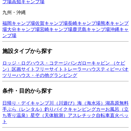
プ場
高知
キャンプ場
九州・沖縄
福岡
キャンプ場
佐賀
キャンプ場
長崎
キャンプ場
熊本
キャンプ
場
大分
キャンプ場
宮崎
キャンプ場
鹿児島
キャンプ場
沖縄
キャ
ンプ場
施設タイプから探す
ロッジ・ログハウス・コテージ
バンガロー
キャビン （ケビ
ン）
区画サイト
フリーサイト
トレーラーハウス
ティピー
パオ
ツリーハウス・その他
グランピング
条件・目的から探す
日帰り・デイキャンプ
川（川遊び）
海（海水浴）
湖
高原
無料
手ぶら（レンタル）
釣り
バイク
キャンピングカー
お風呂（立
ち寄り温泉）
星空（天体観測）
アスレチック
自転車
直火
ペッ
ト