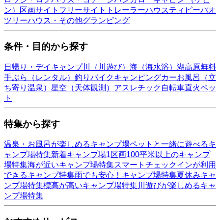
ン）
区画サイト
フリーサイト
トレーラーハウス
ティピー
パオ
ツリーハウス・その他
グランピング
条件・目的から探す
日帰り・デイキャンプ
川（川遊び）
海（海水浴）
湖
高原
無料
手ぶら（レンタル）
釣り
バイク
キャンピングカー
お風呂（立
ち寄り温泉）
星空（天体観測）
アスレチック
自転車
直火
ペッ
ト
特集から探す
温泉・お風呂が楽しめるキャンプ場
ペットと一緒に遊べるキ
ャンプ場特集
新着キャンプ場
1区画100平米以上のキャンプ
場特集
海が近いキャンプ場特集
スマートチェックインが利用
できるキャンプ特集
雨でも安心！キャンプ場特集
夏休みキャ
ンプ場特集
標高が高いキャンプ場特集
川遊びが楽しめるキャ
ンプ場特集