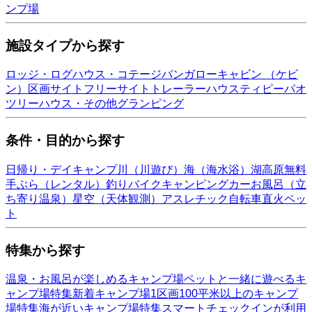
ンプ場
施設タイプから探す
ロッジ・ログハウス・コテージ
バンガロー
キャビン （ケビ
ン）
区画サイト
フリーサイト
トレーラーハウス
ティピー
パオ
ツリーハウス・その他
グランピング
条件・目的から探す
日帰り・デイキャンプ
川（川遊び）
海（海水浴）
湖
高原
無料
手ぶら（レンタル）
釣り
バイク
キャンピングカー
お風呂（立
ち寄り温泉）
星空（天体観測）
アスレチック
自転車
直火
ペッ
ト
特集から探す
温泉・お風呂が楽しめるキャンプ場
ペットと一緒に遊べるキ
ャンプ場特集
新着キャンプ場
1区画100平米以上のキャンプ
場特集
海が近いキャンプ場特集
スマートチェックインが利用