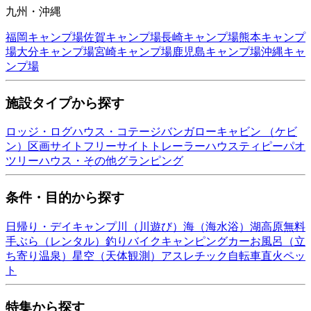
九州・沖縄
福岡
キャンプ場
佐賀
キャンプ場
長崎
キャンプ場
熊本
キャンプ
場
大分
キャンプ場
宮崎
キャンプ場
鹿児島
キャンプ場
沖縄
キャ
ンプ場
施設タイプから探す
ロッジ・ログハウス・コテージ
バンガロー
キャビン （ケビ
ン）
区画サイト
フリーサイト
トレーラーハウス
ティピー
パオ
ツリーハウス・その他
グランピング
条件・目的から探す
日帰り・デイキャンプ
川（川遊び）
海（海水浴）
湖
高原
無料
手ぶら（レンタル）
釣り
バイク
キャンピングカー
お風呂（立
ち寄り温泉）
星空（天体観測）
アスレチック
自転車
直火
ペッ
ト
特集から探す