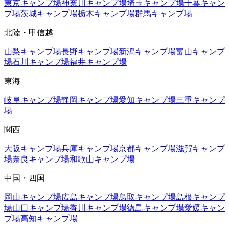
東京
キャンプ場
神奈川
キャンプ場
埼玉
キャンプ場
千葉
キャン
プ場
茨城
キャンプ場
栃木
キャンプ場
群馬
キャンプ場
北陸・甲信越
山梨
キャンプ場
長野
キャンプ場
新潟
キャンプ場
富山
キャンプ
場
石川
キャンプ場
福井
キャンプ場
東海
岐阜
キャンプ場
静岡
キャンプ場
愛知
キャンプ場
三重
キャンプ
場
関西
大阪
キャンプ場
兵庫
キャンプ場
京都
キャンプ場
滋賀
キャンプ
場
奈良
キャンプ場
和歌山
キャンプ場
中国・四国
岡山
キャンプ場
広島
キャンプ場
鳥取
キャンプ場
島根
キャンプ
場
山口
キャンプ場
香川
キャンプ場
徳島
キャンプ場
愛媛
キャン
プ場
高知
キャンプ場