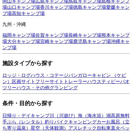
岡山
キャンプ場
広島
キャンプ場
鳥取
キャンプ場
島根
キャンプ
場
山口
キャンプ場
香川
キャンプ場
徳島
キャンプ場
愛媛
キャン
プ場
高知
キャンプ場
九州・沖縄
福岡
キャンプ場
佐賀
キャンプ場
長崎
キャンプ場
熊本
キャンプ
場
大分
キャンプ場
宮崎
キャンプ場
鹿児島
キャンプ場
沖縄
キャ
ンプ場
施設タイプから探す
ロッジ・ログハウス・コテージ
バンガロー
キャビン （ケビ
ン）
区画サイト
フリーサイト
トレーラーハウス
ティピー
パオ
ツリーハウス・その他
グランピング
条件・目的から探す
日帰り・デイキャンプ
川（川遊び）
海（海水浴）
湖
高原
無料
手ぶら（レンタル）
釣り
バイク
キャンピングカー
お風呂（立
ち寄り温泉）
星空（天体観測）
アスレチック
自転車
直火
ペッ