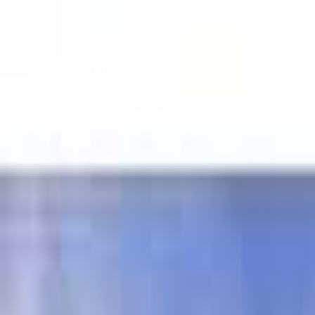
山中湖・忍野
日付
目的地
山中湖・忍野