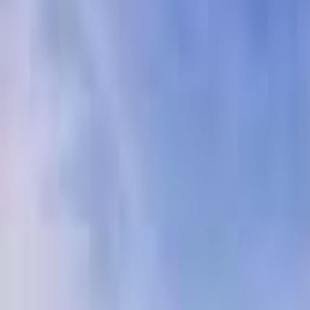
日付
日付を選ぶ
なっぷ キャンプ場検索予約