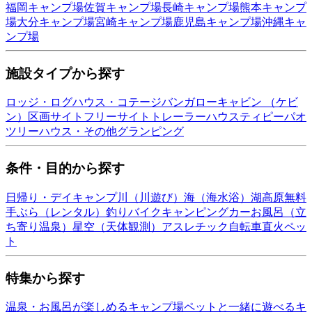
福岡
キャンプ場
佐賀
キャンプ場
長崎
キャンプ場
熊本
キャンプ
場
大分
キャンプ場
宮崎
キャンプ場
鹿児島
キャンプ場
沖縄
キャ
ンプ場
施設タイプから探す
ロッジ・ログハウス・コテージ
バンガロー
キャビン （ケビ
ン）
区画サイト
フリーサイト
トレーラーハウス
ティピー
パオ
ツリーハウス・その他
グランピング
条件・目的から探す
日帰り・デイキャンプ
川（川遊び）
海（海水浴）
湖
高原
無料
手ぶら（レンタル）
釣り
バイク
キャンピングカー
お風呂（立
ち寄り温泉）
星空（天体観測）
アスレチック
自転車
直火
ペッ
ト
特集から探す
温泉・お風呂が楽しめるキャンプ場
ペットと一緒に遊べるキ