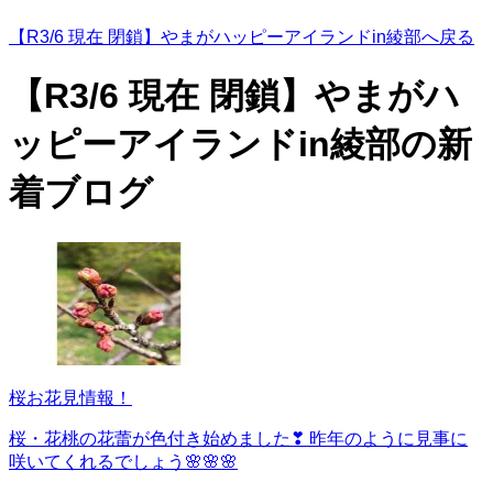
【R3/6 現在 閉鎖】やまがハッピーアイランドin綾部へ戻る
【R3/6 現在 閉鎖】やまがハ
ッピーアイランドin綾部の
新
着ブログ
桜お花見情報！
桜・花桃の花蕾が色付き始めました❣ 昨年のように見事に
咲いてくれるでしょう🌸🌸🌸