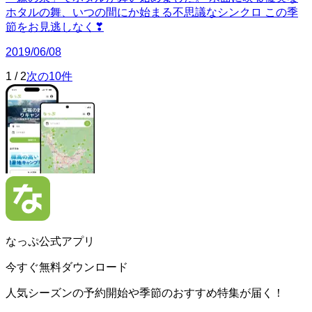
ホタルの舞、いつの間にか始まる不思議なシンクロ この季
節をお見逃しなく❣
2019/06/08
1
/
2
次の10件
なっぷ公式アプリ
今すぐ無料ダウンロード
人気シーズンの予約開始や季節のおすすめ特集が届く！