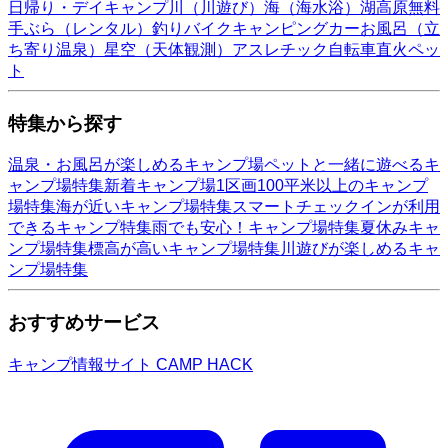
日帰り・デイキャンプ
川（川遊び）
海（海水浴）
湖
高原
無料
手ぶら（レンタル）
釣り
バイク
キャンピングカー
お風呂（立
ち寄り温泉）
星空（天体観測）
アスレチック
自転車
直火
ペッ
ト
特集から探す
温泉・お風呂が楽しめるキャンプ場
ペットと一緒に遊べるキ
ャンプ場特集
新着キャンプ場
1区画100平米以上のキャンプ
場特集
海が近いキャンプ場特集
スマートチェックインが利用
できるキャンプ特集
雨でも安心！キャンプ場特集
夏休みキャ
ンプ場特集
標高が高いキャンプ場特集
川遊びが楽しめるキャ
ンプ場特集
おすすめサービス
キャンプ情報サイト CAMP HACK