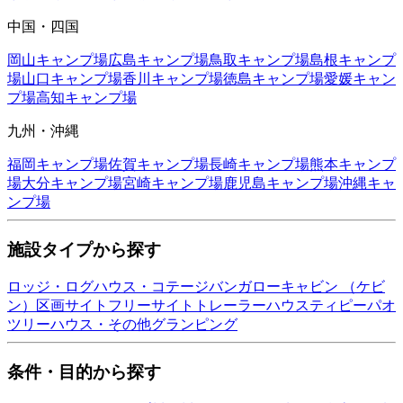
中国・四国
岡山
キャンプ場
広島
キャンプ場
鳥取
キャンプ場
島根
キャンプ
場
山口
キャンプ場
香川
キャンプ場
徳島
キャンプ場
愛媛
キャン
プ場
高知
キャンプ場
九州・沖縄
福岡
キャンプ場
佐賀
キャンプ場
長崎
キャンプ場
熊本
キャンプ
場
大分
キャンプ場
宮崎
キャンプ場
鹿児島
キャンプ場
沖縄
キャ
ンプ場
施設タイプから探す
ロッジ・ログハウス・コテージ
バンガロー
キャビン （ケビ
ン）
区画サイト
フリーサイト
トレーラーハウス
ティピー
パオ
ツリーハウス・その他
グランピング
条件・目的から探す