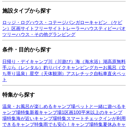
施設タイプから探す
ロッジ・ログハウス・コテージ
バンガロー
キャビン （ケビ
ン）
区画サイト
フリーサイト
トレーラーハウス
ティピー
パオ
ツリーハウス・その他
グランピング
条件・目的から探す
日帰り・デイキャンプ
川（川遊び）
海（海水浴）
湖
高原
無料
手ぶら（レンタル）
釣り
バイク
キャンピングカー
お風呂（立
ち寄り温泉）
星空（天体観測）
アスレチック
自転車
直火
ペッ
ト
特集から探す
温泉・お風呂が楽しめるキャンプ場
ペットと一緒に遊べるキ
ャンプ場特集
新着キャンプ場
1区画100平米以上のキャンプ
場特集
海が近いキャンプ場特集
スマートチェックインが利用
できるキャンプ特集
雨でも安心！キャンプ場特集
夏休みキャ