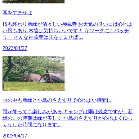
耳をすませば
桜も終わり新緑が清々しい神蔵寺 お天気の良い日は心地よ
い風もあり 木陰は気持ちいいです！ 寺ワークにもバッチ
リ！ そんな神蔵寺は耳をすませば…
2023/04/27
雨の中も新緑と小鳥のさえずりで心地よい時間に
雨が降っても楽しみがある キャンプは雨は残念ですが、新
緑のこの時期は緑が美しく 小鳥のさえずりが心地よくゆっ
くりした時間になります。
2023/04/17