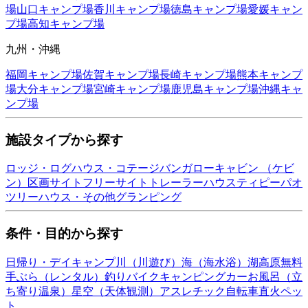
場
山口
キャンプ場
香川
キャンプ場
徳島
キャンプ場
愛媛
キャン
プ場
高知
キャンプ場
九州・沖縄
福岡
キャンプ場
佐賀
キャンプ場
長崎
キャンプ場
熊本
キャンプ
場
大分
キャンプ場
宮崎
キャンプ場
鹿児島
キャンプ場
沖縄
キャ
ンプ場
施設タイプから探す
ロッジ・ログハウス・コテージ
バンガロー
キャビン （ケビ
ン）
区画サイト
フリーサイト
トレーラーハウス
ティピー
パオ
ツリーハウス・その他
グランピング
条件・目的から探す
日帰り・デイキャンプ
川（川遊び）
海（海水浴）
湖
高原
無料
手ぶら（レンタル）
釣り
バイク
キャンピングカー
お風呂（立
ち寄り温泉）
星空（天体観測）
アスレチック
自転車
直火
ペッ
ト