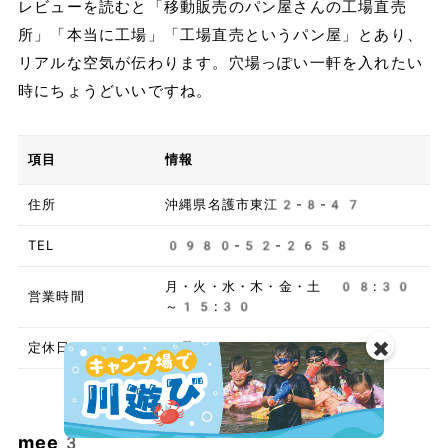
レビューを読むと「移動販売のパン屋さんの工場直売
所」「本当に工場」「工場直売というパン屋」とあり、
リアルな空気が伝わります。穴場っぽい一軒を入れたい
時にちょうどいいですね。
項目
情報
住所
沖縄県名護市東江2-8-47
TEL
0980-52-2658
月・火・水・木・金・土 08:30
営業時間
～15:30
✖️
定休日
日曜日
mee3