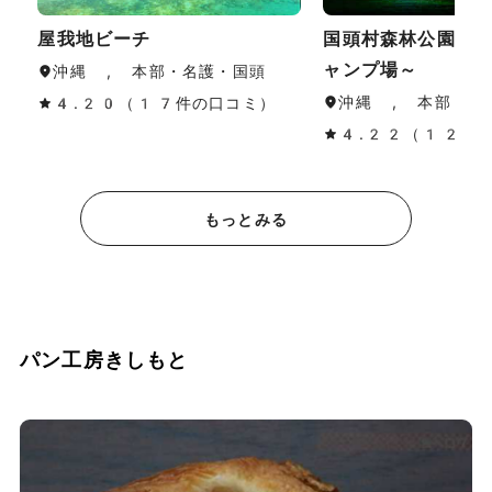
屋我地ビーチ
国頭村森林公園～
ャンプ場～
沖縄 , 本部・名護・国頭
沖縄 , 本部・名
4.20（17件の口コミ）
4.22（12件
もっとみる
パン工房きしもと