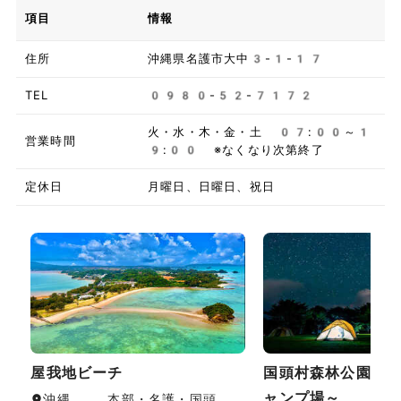
項目
情報
住所
沖縄県名護市大中3-1-17
TEL
0980-52-7172
火・水・木・金・土 07:00～1
営業時間
9:00 ※なくなり次第終了
定休日
月曜日、日曜日、祝日
屋我地ビーチ
国頭村森林公園～
ャンプ場～
沖縄 , 本部・名護・国頭