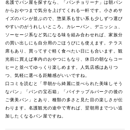
名護でパン屋を探すなら、「パンチョリーナ」は朝パン
からおやつまで気分を上げてくれる一軒です。小さめサ
イズのパンが並ぶので、惣菜系も甘い系も少しずつ選び
やすいのがうれしいところ。カレーパン、デニッシュ、
ソーセージ系など気になる味を組み合わせれば、家族分
の買い出しにも自分用のごほうびにも使えます。テラス
席もあり、買ってすぐ軽く食べたい日にも合います。観
光前に買えば車内のおやつにもなり、休日の朝ならコー
ヒーと並べてゆっくり楽しめます。人気店感はありつ
つ、気軽に選べる距離感がいいですね。
口コミを読むと「早朝から綺麗に並べられた美味しそう
なパン」「パンの宝石箱」「パイナップルパークの後の
ご褒美パン」とあり、種類の多さと見た目の楽しさが伝
わります。名護観光の途中で寄れば、翌朝用までつい追
加したくなるパン屋ですね。