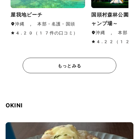
屋我地ビーチ
国頭村森林公園～
ャンプ場～
沖縄 , 本部・名護・国頭
沖縄 , 本部・名
4.20（17件の口コミ）
4.22（12件
もっとみる
OKINI