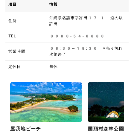
項目
情報
沖縄県名護市字許田17-1 道の駅
住所
許田
TEL
0980-54-0880
08:30～18:30 ※売り切れ
営業時間
次第終了
定休日
無休
屋我地ビーチ
国頭村森林公園～