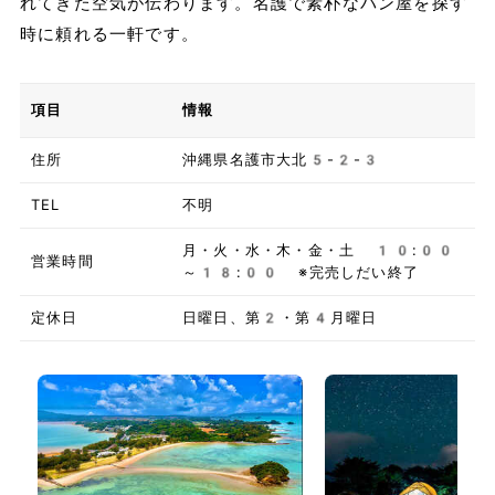
れてきた空気が伝わります。名護で素朴なパン屋を探す
時に頼れる一軒です。
項目
情報
住所
沖縄県名護市大北5-2-3
TEL
不明
月・火・水・木・金・土 10:00
営業時間
～18:00 ※完売しだい終了
定休日
日曜日、第2・第4月曜日