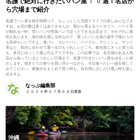
名護で絶対に行きたいパン屋10選！名店か
ら穴場まで紹介
名護でパン屋を探す時間って、ちょっとした北部ドライブの楽しみになりま
すね。お店の数は多くはありませんが、朝から買えるベーカリー、ハード系
が頼れる一軒、甘いパンや惣菜パンでほっとできるお店まで、それぞれに個
性があります。海や緑を感じる街なので、買ったパンを旅の途中で味わうの
も気持ちいいですよ。食パン、カレーパン、ベーグル、デニッシュ、サンド
系など、気分に合わせて選べるのもうれしいところ。観光前にさっと買う日
も、休日にゆっくり選ぶ日もアリですね。この記事では、名店感のある人気
店から知っているとうれしい穴場まで、名護で行きたいパン屋をゆるっと紹
介します。焼きたての香りを思い浮かべながら、今日食べたい一個を探して
みてください。家族分をまとめて買う時も、自分用に少しだけ選ぶ時も楽し
めますよ。
なっぷ編集部
2026年07月08日更新
沖縄