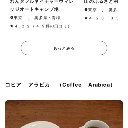
わんダフルネイチャーヴィレ
山のふるさと村キ
ッジオートキャンプ場
東京 , 奥多摩・
東京 , 奥多摩・青梅
4.20（35件
4.22（45件の口コミ）
もっとみる
コヒア アラビカ （Coffee Arabica）