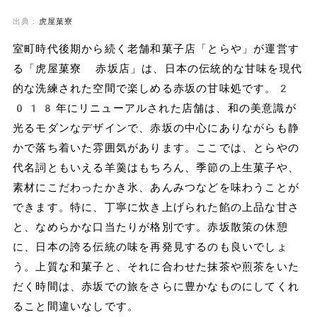
出典：
虎屋菓寮
室町時代後期から続く老舗和菓子店「とらや」が運営す
る「虎屋菓寮 赤坂店」は、日本の伝統的な甘味を現代
的な洗練された空間で楽しめる赤坂の甘味処です。2
018年にリニューアルされた店舗は、和の美意識が
光るモダンなデザインで、赤坂の中心にありながらも静
かで落ち着いた雰囲気があります。ここでは、とらやの
代名詞ともいえる羊羹はもちろん、季節の上生菓子や、
素材にこだわったかき氷、あんみつなどを味わうことが
できます。特に、丁寧に炊き上げられた餡の上品な甘さ
と、なめらかな口当たりが格別です。赤坂散策の休憩
に、日本の誇る伝統の味を再発見するのも良いでしょ
う。上質な和菓子と、それに合わせた抹茶や煎茶をいた
だく時間は、赤坂での旅をさらに豊かなものにしてくれ
ること間違いなしです。