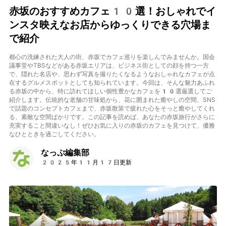
赤坂のおすすめカフェ10選！おしゃれでイ
ンスタ映えなお店からゆっくりできる穴場ま
で紹介
都心の洗練された大人の街、赤坂でカフェ巡りを楽しんでみませんか。国会
議事堂やTBSなどがある赤坂エリアは、ビジネス街としての顔を持つ一方
で、隠れた名店や、思わず写真を撮りたくなるようなおしゃれなカフェが点
在するグルメスポットとしても知られています。今回は、そんな魅力あふれ
る赤坂の中から、特に訪れてほしい個性豊かなカフェを10選厳選してご
紹介します。伝統的な老舗の甘味処から、花に囲まれた癒やしの空間、SNS
で話題のコンセプトカフェまで、赤坂散策で疲れた心をそっと癒やしてくれ
る、素敵な空間ばかりです。この記事を読めば、あなたの赤坂旅行がさらに
充実すること間違いなし！ぜひお気に入りの赤坂のカフェを見つけて、優雅
なひとときを過ごしてください。
なっぷ編集部
2025年11月17日更新