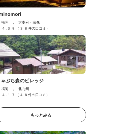
minomori
福岡 , 太宰府・宗像
4.39（38件の口コミ）
じゃぶち森のビレッジ
福岡 , 北九州
4.17（48件の口コミ）
唐泊VILLAGE
福岡 , 糸島・前原
もっとみる
）
4.43（24件の口コミ）