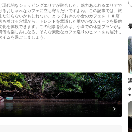
と現代的なショッピングエリアが融合した、魅力あふれるエリアで
けるおしゃれなカフェに立ち寄りたいですよね。この記事では、旅
まだ知らないかもしれない、とっておきの小倉のカフェを10店
落ち着ける穴場から、トレンドを意識した華やかなスイーツを提供
文化を体験できます。この記事を読めば、小倉での休憩プランがよ
何倍も楽しみになる、そんな素敵なカフェ巡りのヒントをお届けし
タイムを過ごしましょう。