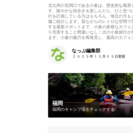
北九州の玄関口である小倉は、歴史的な風景
す。賑やかな街歩きを楽しんだら、ひと息つ
行を計画している方はもちろん、地元の方も
舗ご紹介します。昔ながらのレトロな空間で
する最新スポットまで、小倉の多様なカフェ
り充実すること間違いなし！次の小倉旅行が
ます。小倉の魅力を再発見し、最高のカフェ
なっぷ編集部
2025年12月03日更新
福岡
福岡のキャンプ場をチェックする