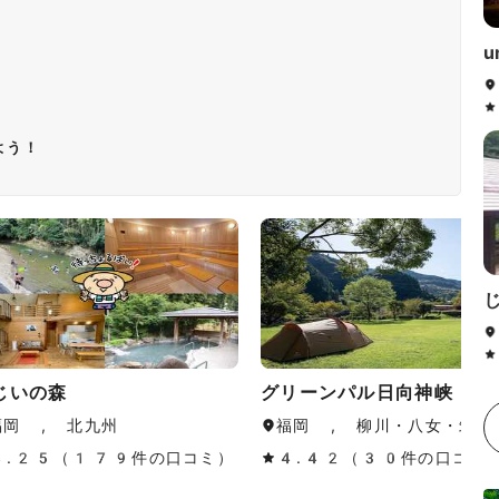
u
よう！
じいの森
グリーンパル日向神峡
福岡 , 北九州
福岡 , 柳川・八女・筑後
4.25（179件の口コミ）
4.42（30件の口コミ