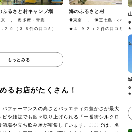
のふるさと村キャンプ場
海のふるさと村
東京 , 奥多摩・青梅
東京 , 伊豆七島・小笠原
4.20（35件の口コミ）
4.92（2件の口コミ）
もっとみる
めるお店がたくさん！
トパフォーマンスの高さとバラエティの豊かさが最大
レビや雑誌でも度々取り上げられる「一番街シルクロ
衆酒場や立ち飲み屋が密集しています。ここでは、名