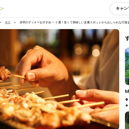
ン
キャン
>
東京
>
赤羽のディナーおすすめ10選！安くて美味しい定番スポットからおしゃれな穴場
M