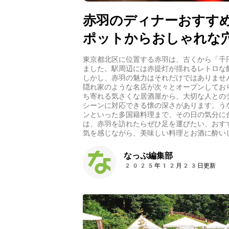
赤羽のディナーおすす
ポットからおしゃれな
東京都北区に位置する赤羽は、古くから「千
ました。駅周辺には赤提灯が揺れるレトロな
しかし、赤羽の魅力はそれだけではありませ
隠れ家のような名店が次々とオープンしてお
ち寄れる気さくな居酒屋から、大切な人との
シーンに対応できる懐の深さがあります。う
ンといった多国籍料理まで、その日の気分に
は、赤羽を訪れたらぜひ足を運びたい、おす
気を感じながら、美味しい料理とお酒に酔い
なっぷ編集部
2025年12月23日更新