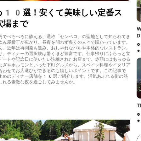
め10選！安くて美味しい定番ス
穴場まで
W
円でべろべろに酔える」通称「センベロ」の聖地として知られてき
飲み屋横丁が広がり、昼夜を問わず多くの人々で賑わっています。
ん。近年は再開発も進み、おしゃれなバルや本格的なレストラン、
り、ディナーの選択肢は驚くほど豊富です。仕事帰りにふらっと立
デートや記念日に使いたい洗練されたお店まで、赤羽にはあらゆる
なぎやホルモンといった下町グルメから、スペイン料理やイタリア
合わせてお店選びができるのも嬉しいポイントです。この記事で
すめのディナー店舗を10選ご紹介します。活気あふれる街の熱
しれる素敵な夜を過ごしてみませんか。
T