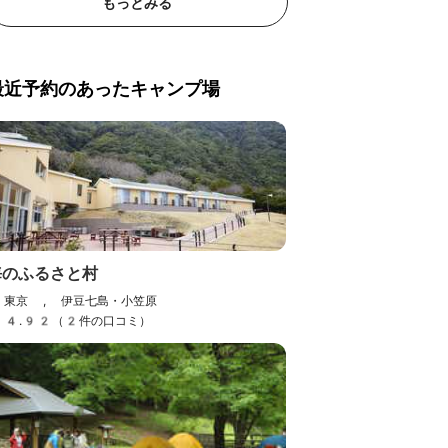
もっとみる
最近予約のあったキャンプ場
海のふるさと村
東京 , 伊豆七島・小笠原
4.92（2件の口コミ）