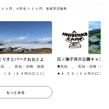
700円、小学生350円、未就学児無料
とりすとパークおおとよ
日ノ御子河川公園キャンプ
高知 , 高知・須崎・南国
高知 , 高知・須崎・南国
4.18（89件の口コミ）
4.50（36件の口コミ
もっとみる