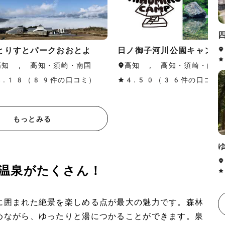
とりすとパークおおとよ
日ノ御子河川公園キャンプ
高知 , 高知・須崎・南国
高知 , 高知・須崎・南国
4.18（89件の口コミ）
4.50（36件の口コミ
もっとみる
温泉がたくさん！
に囲まれた絶景を楽しめる点が最大の魅力です。森林
めながら、ゆったりと湯につかることができます。泉