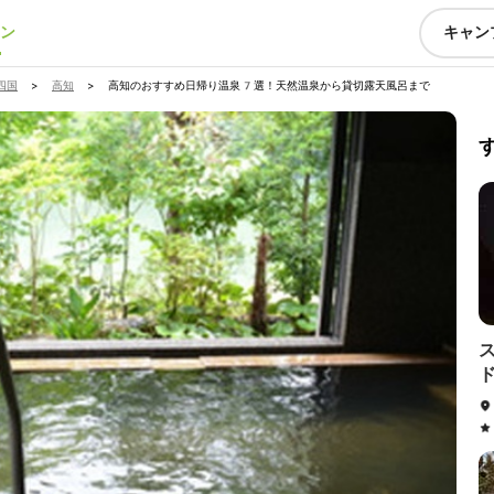
ン
キャン
四国
>
高知
>
高知のおすすめ日帰り温泉7選！天然温泉から貸切露天風呂まで