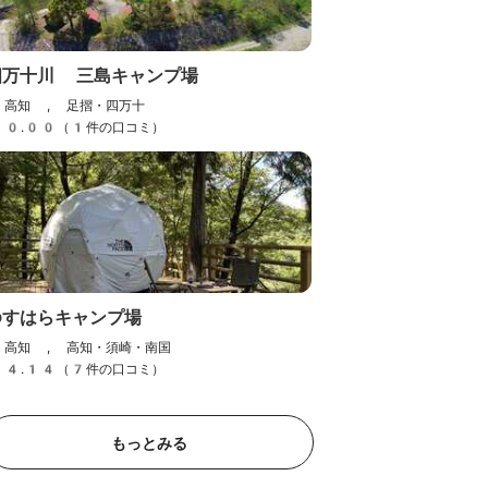
四万十川 三島キャンプ場
高知 , 足摺・四万十
場
グリーン・パークほどの
0.00（1件の口コミ）
高知 , 高知・須崎・南国
）
4.42（20件の口コミ）
ゆすはらキャンプ場
高知 , 高知・須崎・南国
4.14（7件の口コミ）
もっとみる