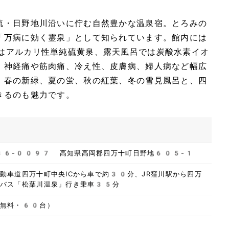
流・日野地川沿いに佇む自然豊かな温泉宿。とろみの
「万病に効く霊泉」として知られています。館内には
はアルカリ性単純硫黄泉、露天風呂では炭酸水素イオ
。神経痛や筋肉痛、冷え性、皮膚病、婦人病など幅広
。春の新緑、夏の蛍、秋の紅葉、冬の雪見風呂と、四
きるのも魅力です。
86-0097 高知県高岡郡四万十町日野地605-1
動車道四万十町中央ICから車で約30分、JR窪川駅から四万
通バス「松葉川温泉」行き乗車35分
（無料・60台）