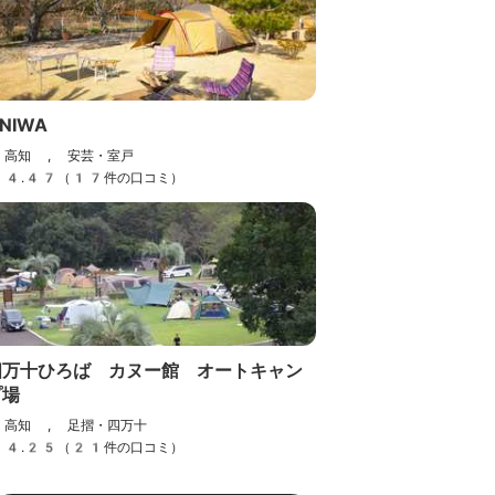
NIWA
高知 , 安芸・室戸
4.47（17件の口コミ）
四万十ひろば カヌー館 オートキャン
プ場
高知 , 足摺・四万十
4.25（21件の口コミ）