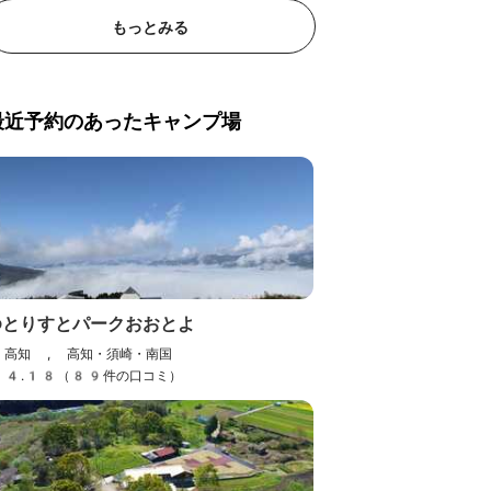
もっとみる
最近予約のあったキャンプ場
ゆとりすとパークおおとよ
高知 , 高知・須崎・南国
4.18（89件の口コミ）