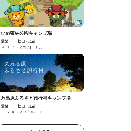
えひめ森林公園キャンプ場
愛媛 , 松山・道後
4.17（2件の口コミ）
久万高原ふるさと旅行村キャンプ場
愛媛 , 松山・道後
3.78（27件の口コミ）