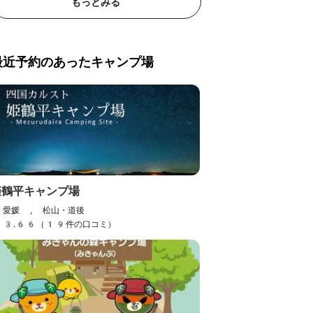
もっとみる
最近予約のあったキャンプ場
姫鶴平キャンプ場
愛媛 , 松山・道後
3.66（19件の口コミ）