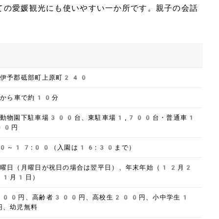
ての愛媛観光にも使いやすい一か所です。親子の会話
県伊予郡砥部町上原町240
Cから車で約10分
／動物園下駐車場300台、東駐車場1,700台・普通車1
00円
00～17:00（入園は16:30まで）
月曜日（月曜日が祝日の場合は翌平日）、年末年始（12月2
～1月1日）
600円、高齢者300円、高校生200円、小中学生1
円、幼児無料