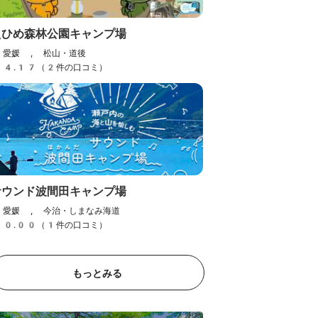
えひめ森林公園キャンプ場
愛媛 , 松山・道後
4.17（2件の口コミ）
泉
レアレアリゾートヴィラかも
いけオートサイト
愛媛 , 今治・しまなみ海道
）
サウンド波間田キャンプ場
0.00（0件の口コミ）
愛媛 , 今治・しまなみ海道
0.00（1件の口コミ）
もっとみる