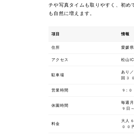
チや写真タイムも取りやすく、初め
も自然に増えます。
項目
情報
住所
愛媛
アクセス
松山I
あり
駐車場
回3
営業時間
9:
毎週
休園時間
9日
大人
料金
00