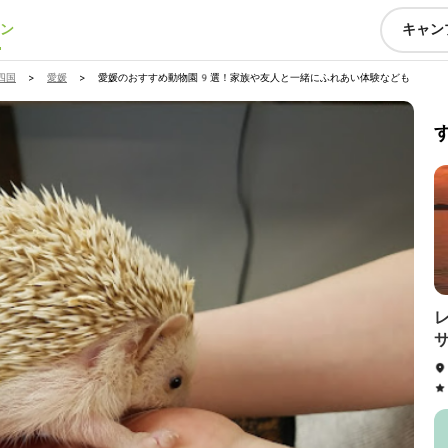
ン
キャン
四国
>
愛媛
>
愛媛のおすすめ動物園9選！家族や友人と一緒にふれあい体験なども