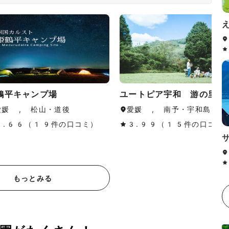
鶴平キャンプ場
ユートピア宇和 游の里温
愛媛 , 松山・道後
愛媛 , 南予・宇和島
3.66（19件の口コミ）
3.99（15件の口コミ
もっとみる