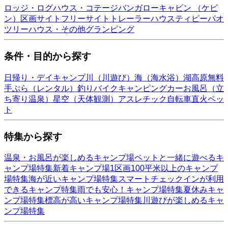
ロッジ・ログハウス・コテージ
バンガロー
キャビン （ケビ
ン）
区画サイト
フリーサイト
トレーラーハウス
ティピー
パオ
ツリーハウス・その他
グランピング
条件・目的から探す
日帰り・デイキャンプ
川（川遊び）
海（海水浴）
湖
高原
無料
手ぶら（レンタル）
釣り
バイク
キャンピングカー
お風呂（立
ち寄り温泉）
星空（天体観測）
アスレチック
自転車
直火
ペッ
ト
特集から探す
温泉・お風呂が楽しめるキャンプ場
ペットと一緒に遊べるキ
ャンプ場特集
新着キャンプ場
1区画100平米以上のキャンプ
場特集
海が近いキャンプ場特集
スマートチェックインが利用
できるキャンプ特集
雨でも安心！キャンプ場特集
夏休みキャ
ンプ場特集
標高が高いキャンプ場特集
川遊びが楽しめるキャ
ンプ場特集