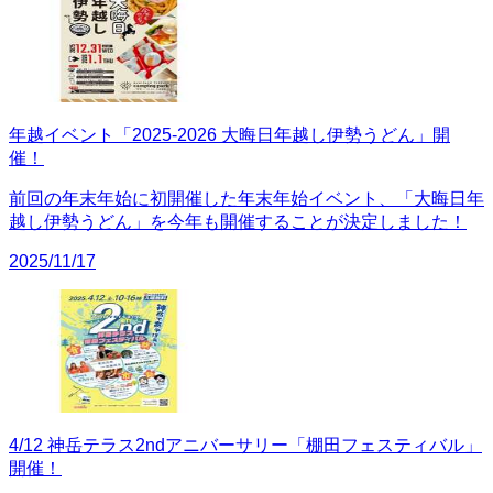
年越イベント「2025-2026 大晦日年越し伊勢うどん」開
催！
前回の年末年始に初開催した年末年始イベント、「大晦日年
越し伊勢うどん」を今年も開催することが決定しました！
2025/11/17
4/12 神岳テラス2ndアニバーサリー「棚田フェスティバル」
開催！