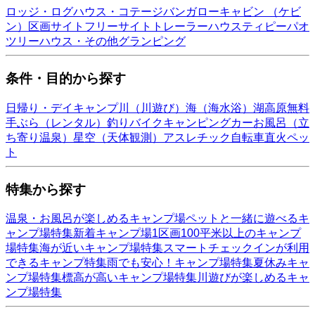
ロッジ・ログハウス・コテージ
バンガロー
キャビン （ケビ
ン）
区画サイト
フリーサイト
トレーラーハウス
ティピー
パオ
ツリーハウス・その他
グランピング
条件・目的から探す
日帰り・デイキャンプ
川（川遊び）
海（海水浴）
湖
高原
無料
手ぶら（レンタル）
釣り
バイク
キャンピングカー
お風呂（立
ち寄り温泉）
星空（天体観測）
アスレチック
自転車
直火
ペッ
ト
特集から探す
温泉・お風呂が楽しめるキャンプ場
ペットと一緒に遊べるキ
ャンプ場特集
新着キャンプ場
1区画100平米以上のキャンプ
場特集
海が近いキャンプ場特集
スマートチェックインが利用
できるキャンプ特集
雨でも安心！キャンプ場特集
夏休みキャ
ンプ場特集
標高が高いキャンプ場特集
川遊びが楽しめるキャ
ンプ場特集