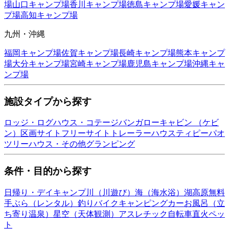
場
山口
キャンプ場
香川
キャンプ場
徳島
キャンプ場
愛媛
キャン
プ場
高知
キャンプ場
九州・沖縄
福岡
キャンプ場
佐賀
キャンプ場
長崎
キャンプ場
熊本
キャンプ
場
大分
キャンプ場
宮崎
キャンプ場
鹿児島
キャンプ場
沖縄
キャ
ンプ場
施設タイプから探す
ロッジ・ログハウス・コテージ
バンガロー
キャビン （ケビ
ン）
区画サイト
フリーサイト
トレーラーハウス
ティピー
パオ
ツリーハウス・その他
グランピング
条件・目的から探す
日帰り・デイキャンプ
川（川遊び）
海（海水浴）
湖
高原
無料
手ぶら（レンタル）
釣り
バイク
キャンピングカー
お風呂（立
ち寄り温泉）
星空（天体観測）
アスレチック
自転車
直火
ペッ
ト