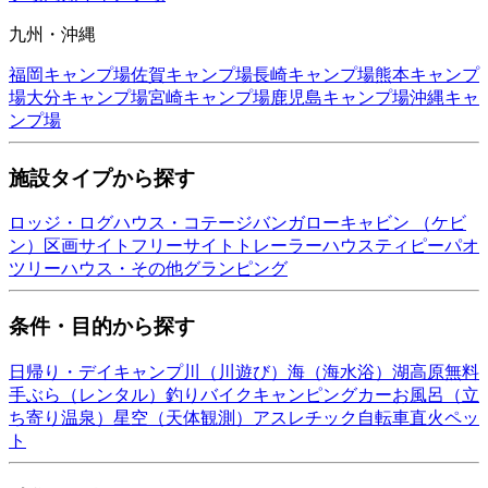
九州・沖縄
福岡
キャンプ場
佐賀
キャンプ場
長崎
キャンプ場
熊本
キャンプ
場
大分
キャンプ場
宮崎
キャンプ場
鹿児島
キャンプ場
沖縄
キャ
ンプ場
施設タイプから探す
ロッジ・ログハウス・コテージ
バンガロー
キャビン （ケビ
ン）
区画サイト
フリーサイト
トレーラーハウス
ティピー
パオ
ツリーハウス・その他
グランピング
条件・目的から探す
日帰り・デイキャンプ
川（川遊び）
海（海水浴）
湖
高原
無料
手ぶら（レンタル）
釣り
バイク
キャンピングカー
お風呂（立
ち寄り温泉）
星空（天体観測）
アスレチック
自転車
直火
ペッ
ト