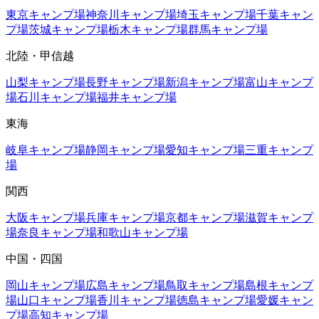
東京
キャンプ場
神奈川
キャンプ場
埼玉
キャンプ場
千葉
キャン
プ場
茨城
キャンプ場
栃木
キャンプ場
群馬
キャンプ場
北陸・甲信越
山梨
キャンプ場
長野
キャンプ場
新潟
キャンプ場
富山
キャンプ
場
石川
キャンプ場
福井
キャンプ場
東海
岐阜
キャンプ場
静岡
キャンプ場
愛知
キャンプ場
三重
キャンプ
場
関西
大阪
キャンプ場
兵庫
キャンプ場
京都
キャンプ場
滋賀
キャンプ
場
奈良
キャンプ場
和歌山
キャンプ場
中国・四国
岡山
キャンプ場
広島
キャンプ場
鳥取
キャンプ場
島根
キャンプ
場
山口
キャンプ場
香川
キャンプ場
徳島
キャンプ場
愛媛
キャン
プ場
高知
キャンプ場