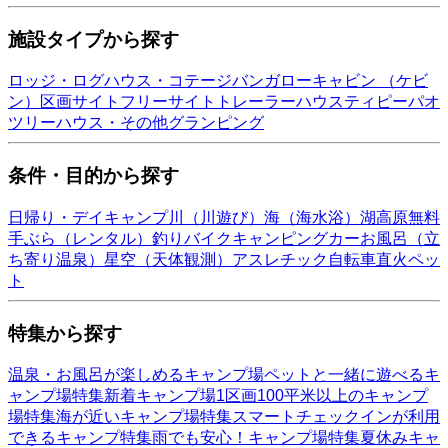
施設タイプから探す
ロッジ・ログハウス・コテージ
バンガロー
キャビン （ケビ
ン）
区画サイト
フリーサイト
トレーラーハウス
ティピー
パオ
ツリーハウス・その他
グランピング
条件・目的から探す
日帰り・デイキャンプ
川（川遊び）
海（海水浴）
湖
高原
無料
手ぶら（レンタル）
釣り
バイク
キャンピングカー
お風呂（立
ち寄り温泉）
星空（天体観測）
アスレチック
自転車
直火
ペッ
ト
特集から探す
温泉・お風呂が楽しめるキャンプ場
ペットと一緒に遊べるキ
ャンプ場特集
新着キャンプ場
1区画100平米以上のキャンプ
場特集
海が近いキャンプ場特集
スマートチェックインが利用
できるキャンプ特集
雨でも安心！キャンプ場特集
夏休みキャ