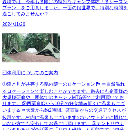
森喫では、今年も冬限定の特別なキャンプ体験「冬シーズン
プラン」をご用意しました。一面の銀世界で、特別な時間を
過ごしてみませんか？
2024/11/26
団体利用についてのご案内
①森と川が共存する県内随一のロケーション🏞️ ⇒自然溢れ
るロケーションで楽しむことができます。過去にも企業様の
大規模研修や、団体でのキャンプMTG等でご利用頂いてお
ります。 ②西粟倉ICから10分の好立地🚗近くに温泉もござ
います♨️ ⇒大阪から約2時間。関西圏からの交通アクセスが
抜群です。村内に温泉もございますのでアウトドアに慣れて
いない方でも安心してお過ごし頂けます。 ③テントサウナ
レンタルあり🧖今話題の「サウナ研修」も可能です ⇒自分