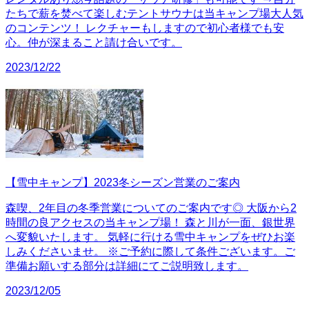
たちで薪を焚べて楽しむテントサウナは当キャンプ場大人気
のコンテンツ！ レクチャーもしますので初心者様でも安
心。仲が深まること請け合いです。
2023/12/22
【雪中キャンプ】2023冬シーズン営業のご案内
森喫、2年目の冬季営業についてのご案内です◎ 大阪から2
時間の良アクセスの当キャンプ場！ 森と川が一面、銀世界
へ変貌いたします。 気軽に行ける雪中キャンプをぜひお楽
しみくださいませ。 ※ご予約に際して条件ございます。ご
準備お願いする部分は詳細にてご説明致します。
2023/12/05