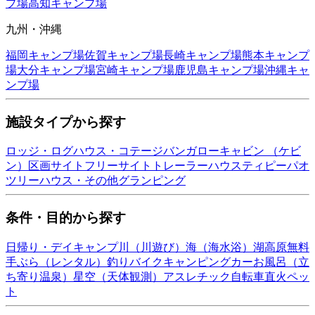
プ場
高知
キャンプ場
九州・沖縄
福岡
キャンプ場
佐賀
キャンプ場
長崎
キャンプ場
熊本
キャンプ
場
大分
キャンプ場
宮崎
キャンプ場
鹿児島
キャンプ場
沖縄
キャ
ンプ場
施設タイプから探す
ロッジ・ログハウス・コテージ
バンガロー
キャビン （ケビ
ン）
区画サイト
フリーサイト
トレーラーハウス
ティピー
パオ
ツリーハウス・その他
グランピング
条件・目的から探す
日帰り・デイキャンプ
川（川遊び）
海（海水浴）
湖
高原
無料
手ぶら（レンタル）
釣り
バイク
キャンピングカー
お風呂（立
ち寄り温泉）
星空（天体観測）
アスレチック
自転車
直火
ペッ
ト