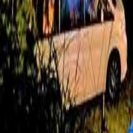
絞り込み
施設タイプ
ロッジ・ログハウス・コテージ
バンガロー
キャビン （ケビン）
区画サイト
フリーサイト
トレーラーハウス
ティピー