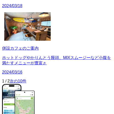
2024/03/18
併設カフェのご案内
ホットドッグやかりんとう饅頭、MIXスムージーなど小腹を
満たすメニューが豊富♬
2024/03/16
1
/
2
次の10件