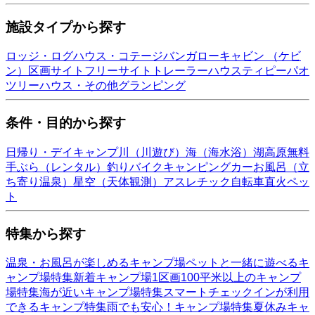
施設タイプから探す
ロッジ・ログハウス・コテージ
バンガロー
キャビン （ケビ
ン）
区画サイト
フリーサイト
トレーラーハウス
ティピー
パオ
ツリーハウス・その他
グランピング
条件・目的から探す
日帰り・デイキャンプ
川（川遊び）
海（海水浴）
湖
高原
無料
手ぶら（レンタル）
釣り
バイク
キャンピングカー
お風呂（立
ち寄り温泉）
星空（天体観測）
アスレチック
自転車
直火
ペッ
ト
特集から探す
温泉・お風呂が楽しめるキャンプ場
ペットと一緒に遊べるキ
ャンプ場特集
新着キャンプ場
1区画100平米以上のキャンプ
場特集
海が近いキャンプ場特集
スマートチェックインが利用
できるキャンプ特集
雨でも安心！キャンプ場特集
夏休みキャ