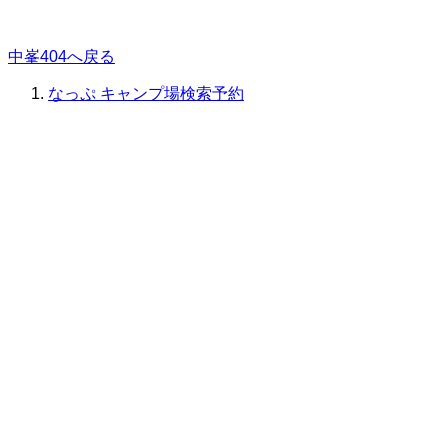
中峯404へ戻る
なっぷ キャンプ場検索予約