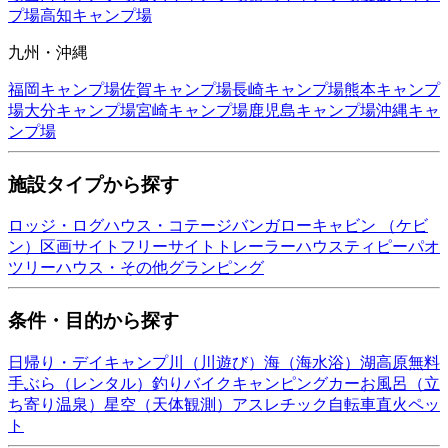
プ場
高知
キャンプ場
九州・沖縄
福岡
キャンプ場
佐賀
キャンプ場
長崎
キャンプ場
熊本
キャンプ
場
大分
キャンプ場
宮崎
キャンプ場
鹿児島
キャンプ場
沖縄
キャ
ンプ場
施設タイプから探す
ロッジ・ログハウス・コテージ
バンガロー
キャビン （ケビ
ン）
区画サイト
フリーサイト
トレーラーハウス
ティピー
パオ
ツリーハウス・その他
グランピング
条件・目的から探す
日帰り・デイキャンプ
川（川遊び）
海（海水浴）
湖
高原
無料
手ぶら（レンタル）
釣り
バイク
キャンピングカー
お風呂（立
ち寄り温泉）
星空（天体観測）
アスレチック
自転車
直火
ペッ
ト