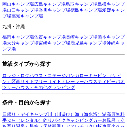
岡山
キャンプ場
広島
キャンプ場
鳥取
キャンプ場
島根
キャンプ
場
山口
キャンプ場
香川
キャンプ場
徳島
キャンプ場
愛媛
キャン
プ場
高知
キャンプ場
九州・沖縄
福岡
キャンプ場
佐賀
キャンプ場
長崎
キャンプ場
熊本
キャンプ
場
大分
キャンプ場
宮崎
キャンプ場
鹿児島
キャンプ場
沖縄
キャ
ンプ場
施設タイプから探す
ロッジ・ログハウス・コテージ
バンガロー
キャビン （ケビ
ン）
区画サイト
フリーサイト
トレーラーハウス
ティピー
パオ
ツリーハウス・その他
グランピング
条件・目的から探す
日帰り・デイキャンプ
川（川遊び）
海（海水浴）
湖
高原
無料
手ぶら（レンタル）
釣り
バイク
キャンピングカー
お風呂（立
ち寄り温泉）
星空（天体観測）
アスレチック
自転車
直火
ペッ