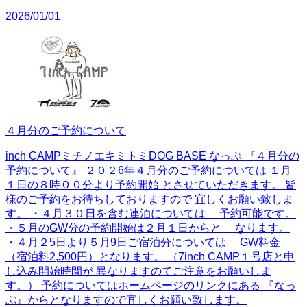
2026/01/01
４月分のご予約について
inch CAMPミチノエキミトミDOG BASE なっぷ 『４月分の
予約について』 ２０２6年４月分のご予約については １月
１日の８時００分より予約開始 とさせていただきます。 皆
様のご予約をお待ちしておりますので 宜しくお願い致しま
す。 ・４月３０日を含む連泊については 予約可能です。
・５月のGW分の予約開始は２月１日からと なります。
・４月２5日より５月9日ご宿泊分については GW料金
（宿泊料2,500円）となります。 （7inch CAMP１号店と申
し込み開始時間が 異なりますのてご注意をお願いしま
す。） 予約についてはホームページのリンクにある 『なっ
ぷ』からとなりますので宜しくお願い致します。