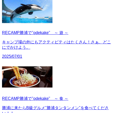
RECAMP勝浦で"odekake" ～ 遊 ～
キャンプ場の外にもアクティビティはたくさん！さぁ、どこ
にでかけよう。
2025/07/01
RECAMP勝浦で"odekake" ～ 食 ～
勝浦に来たらB級グルメ"勝浦タンタンメン"を食べてくださ