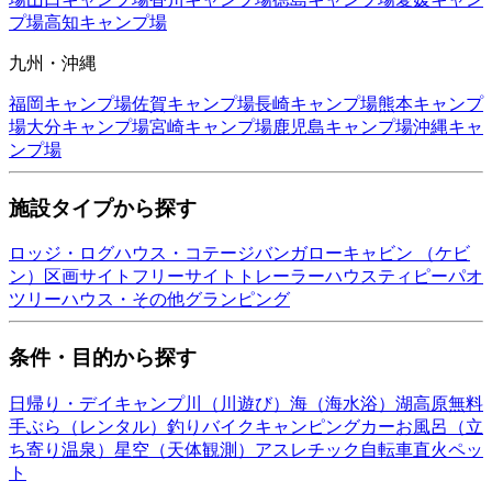
プ場
高知
キャンプ場
九州・沖縄
福岡
キャンプ場
佐賀
キャンプ場
長崎
キャンプ場
熊本
キャンプ
場
大分
キャンプ場
宮崎
キャンプ場
鹿児島
キャンプ場
沖縄
キャ
ンプ場
施設タイプから探す
ロッジ・ログハウス・コテージ
バンガロー
キャビン （ケビ
ン）
区画サイト
フリーサイト
トレーラーハウス
ティピー
パオ
ツリーハウス・その他
グランピング
条件・目的から探す
日帰り・デイキャンプ
川（川遊び）
海（海水浴）
湖
高原
無料
手ぶら（レンタル）
釣り
バイク
キャンピングカー
お風呂（立
ち寄り温泉）
星空（天体観測）
アスレチック
自転車
直火
ペッ
ト