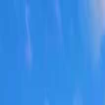
阿蘇
日付
目的地
阿蘇
日付
日付を選ぶ