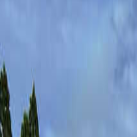
日付
日付を選ぶ
なっぷ キャンプ場検索予約