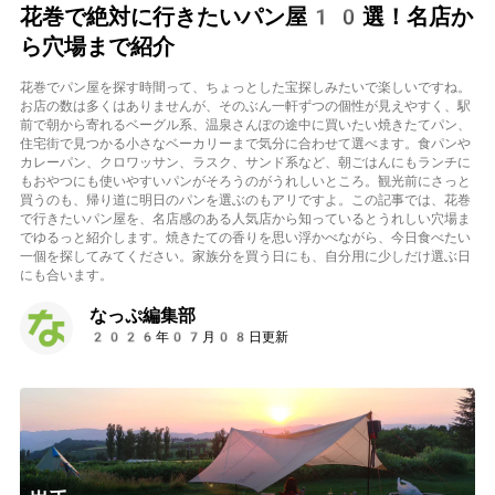
花巻で絶対に行きたいパン屋10選！名店か
ら穴場まで紹介
花巻でパン屋を探す時間って、ちょっとした宝探しみたいで楽しいですね。
お店の数は多くはありませんが、そのぶん一軒ずつの個性が見えやすく、駅
前で朝から寄れるベーグル系、温泉さんぽの途中に買いたい焼きたてパン、
住宅街で見つかる小さなベーカリーまで気分に合わせて選べます。食パンや
カレーパン、クロワッサン、ラスク、サンド系など、朝ごはんにもランチに
もおやつにも使いやすいパンがそろうのがうれしいところ。観光前にさっと
買うのも、帰り道に明日のパンを選ぶのもアリですよ。この記事では、花巻
で行きたいパン屋を、名店感のある人気店から知っているとうれしい穴場ま
でゆるっと紹介します。焼きたての香りを思い浮かべながら、今日食べたい
一個を探してみてください。家族分を買う日にも、自分用に少しだけ選ぶ日
にも合います。
なっぷ編集部
2026年07月08日更新