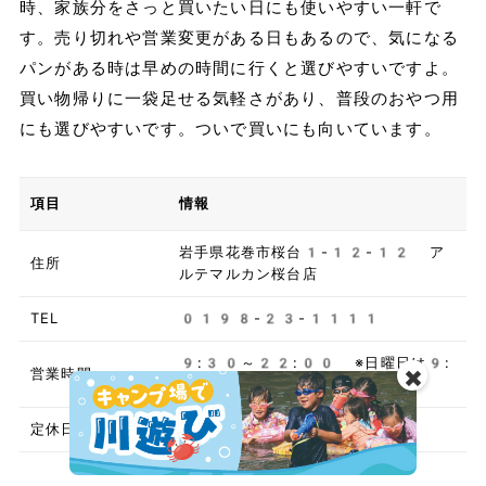
時、家族分をさっと買いたい日にも使いやすい一軒で
す。売り切れや営業変更がある日もあるので、気になる
パンがある時は早めの時間に行くと選びやすいですよ。
買い物帰りに一袋足せる気軽さがあり、普段のおやつ用
にも選びやすいです。ついで買いにも向いています。
項目
情報
岩手県花巻市桜台1-12-12 ア
住所
ルテマルカン桜台店
TEL
0198-23-1111
9:30～22:00 ※日曜日は9:
営業時間
✖️
00開店
定休日
年中無休