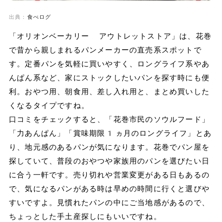
出典：
食べログ
「オリオンベーカリー アウトレットストア」は、花巻
で昔から親しまれるパンメーカーの直売系スポットで
す。定番パンを気軽に買いやすく、ロングライフ系やあ
んぱん系など、家にストックしたいパンを探す時にも便
利。おやつ用、朝食用、差し入れ用と、まとめ買いした
くなるタイプですね。
口コミをチェックすると、「花巻市民のソウルフード」
「力あんぱん」「賞味期限1ヵ月のロングライフ」とあ
り、地元感のあるパンが気になります。花巻でパン屋を
探していて、普段のおやつや家族用のパンを選びたい日
に合う一軒です。売り切れや営業変更がある日もあるの
で、気になるパンがある時は早めの時間に行くと選びや
すいですよ。見慣れたパンの中にご当地感があるので、
ちょっとした手土産探しにもいいですね。