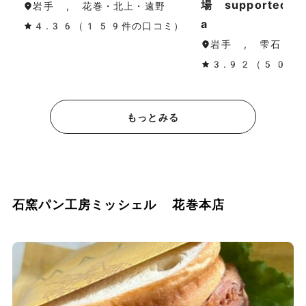
場 supported 
岩手 , 花巻・北上・遠野
a
4.36（159件の口コミ）
岩手 , 雫石
3.92（50件
もっとみる
石窯パン工房ミッシェル 花巻本店