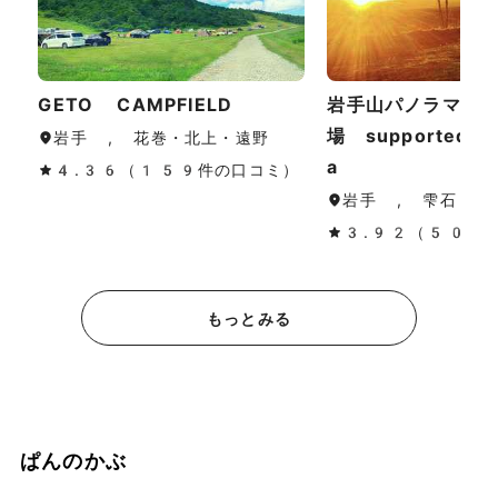
GETO CAMPFIELD
岩手山パノラマ大
場 supported 
岩手 , 花巻・北上・遠野
a
4.36（159件の口コミ）
岩手 , 雫石
3.92（50件
もっとみる
ぱんのかぶ