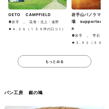
GETO CAMPFIELD
岩手山パノラマ大
場 supported 
岩手 , 花巻・北上・遠野
a
4.36（159件の口コミ）
岩手 , 雫石
3.92（50件
もっとみる
パン工房 銀の鳩