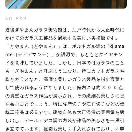
出典：PIXTA
道後ぎやまんガラス美術館は、江戸時代から大正時代に
かけてのガラス工芸品を展示する美しい美術館です。
「ぎやまん（ぎやまん）」は、ポルトガル語の「diama
nte（ディアマンテ）」が語源で、もともとダイヤモン
ドを意味していました。しかし、日本ではガラスのこと
も「ぎやまん」と呼ぶようになり、特にカットガラスや
吹きガラスなど、高価で美しいガラス製品を指す言葉と
して使われるようになりました。館内には約300点
の貴重なガラス作品が展示され、その繊細な美しさに息
を呑むことでしょう。特に薩摩切子や江戸切子などの伝
統工芸品は必見です。建物自体も大正浪漫の雰囲気を醸
し出し、アール・デコ調の内装が作品の美しさを一層引
き立てています。庭園も美しく手入れされており、四季