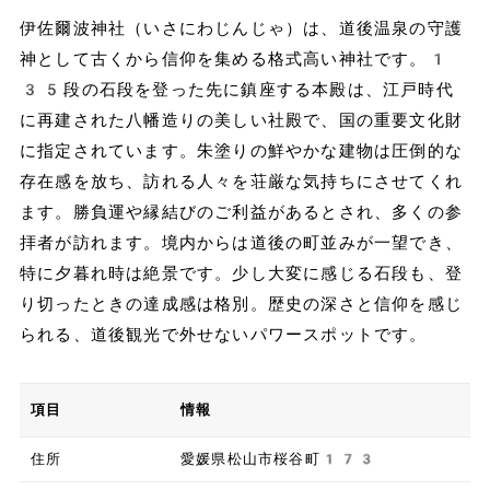
伊佐爾波神社（いさにわじんじゃ）は、道後温泉の守護
神として古くから信仰を集める格式高い神社です。1
35段の石段を登った先に鎮座する本殿は、江戸時代
に再建された八幡造りの美しい社殿で、国の重要文化財
に指定されています。朱塗りの鮮やかな建物は圧倒的な
存在感を放ち、訪れる人々を荘厳な気持ちにさせてくれ
ます。勝負運や縁結びのご利益があるとされ、多くの参
拝者が訪れます。境内からは道後の町並みが一望でき、
特に夕暮れ時は絶景です。少し大変に感じる石段も、登
り切ったときの達成感は格別。歴史の深さと信仰を感じ
られる、道後観光で外せないパワースポットです。
項目
情報
住所
愛媛県松山市桜谷町173