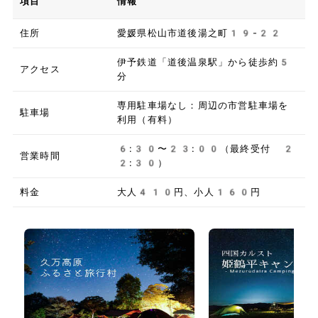
項目
情報
住所
愛媛県松山市道後湯之町19-22
伊予鉄道「道後温泉駅」から徒歩約5
アクセス
分
専用駐車場なし：周辺の市営駐車場を
駐車場
利用（有料）
6:30〜23:00（最終受付 2
営業時間
2:30）
料金
大人410円、小人160円