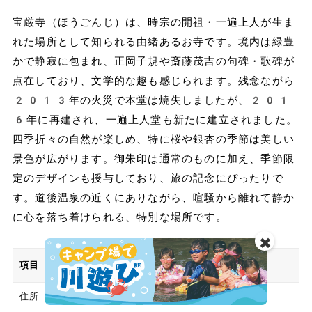
宝厳寺（ほうごんじ）は、時宗の開祖・一遍上人が生ま
れた場所として知られる由緒あるお寺です。境内は緑豊
かで静寂に包まれ、正岡子規や斎藤茂吉の句碑・歌碑が
点在しており、文学的な趣も感じられます。残念ながら
2013年の火災で本堂は焼失しましたが、201
6年に再建され、一遍上人堂も新たに建立されました。
四季折々の自然が楽しめ、特に桜や銀杏の季節は美しい
景色が広がります。御朱印は通常のものに加え、季節限
定のデザインも授与しており、旅の記念にぴったりで
す。道後温泉の近くにありながら、喧騒から離れて静か
に心を落ち着けられる、特別な場所です。
✖️
項目
情報
住所
愛媛県松山市道後湯月町5-4