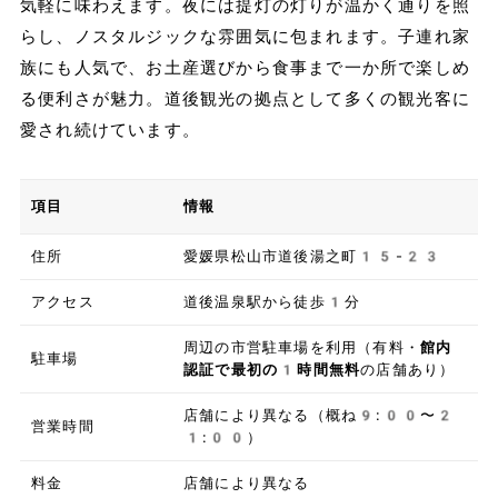
気軽に味わえます。夜には提灯の灯りが温かく通りを照
らし、ノスタルジックな雰囲気に包まれます。子連れ家
族にも人気で、お土産選びから食事まで一か所で楽しめ
る便利さが魅力。道後観光の拠点として多くの観光客に
愛され続けています。
項目
情報
住所
愛媛県松山市道後湯之町15-23
アクセス
道後温泉駅から徒歩1分
周辺の市営駐車場を利用（有料・
館内
駐車場
認証で最初の1時間無料
の店舗あり）
店舗により異なる（概ね9:00〜2
営業時間
1:00）
料金
店舗により異なる