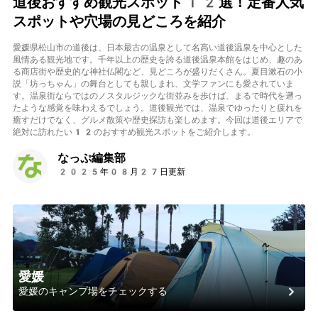
道後おすすめ観光スポット12選！定番人気
スポットや穴場の見どころを紹介
愛媛県松山市の道後は、日本最古の温泉として名高い道後温泉を中心とした
風情ある観光地です。千年以上の歴史を誇る道後温泉本館をはじめ、趣のあ
る商店街や歴史的な神社仏閣など、見どころが盛りだくさん。夏目漱石の小
説「坊っちゃん」の舞台としても親しまれ、文学ファンにも愛されていま
す。温泉街ならではのノスタルジックな街並みを歩けば、まるで時代を遡っ
たような感覚を味わえるでしょう。道後観光では、温泉でゆったりと疲れを
癒すだけでなく、グルメ散策や歴史探訪も楽しめます。今回は道後エリアで
絶対に訪れたい12のおすすめ観光スポットをご紹介します。
なっぷ編集部
2025年08月27日更新
愛媛
愛媛のキャンプ場をチェックする