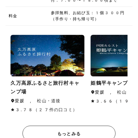
付：7:00〜18:00頃まで
参拝無料、お結び玉：1個300円
料金
（手作り・持ち帰り可）
久万高原ふるさと旅行村キャ
姫鶴平キャンプ場
ンプ場
愛媛 , 松山・道
愛媛 , 松山・道後
3.66（19件
3.78（27件の口コミ）
もっとみる