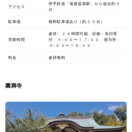
伊予鉄道「道後温泉駅」から徒歩約5
アクセス
分
駐車場
無料駐車場あり（約20台）
参拝：24時間可能、祈祷・朱印受
営業時間
付：9:00〜17:00、授与所：
9:00〜18:00
料金
参拝無料
圓満寺