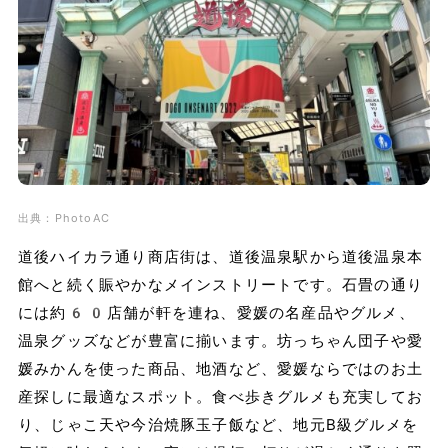
出典：PhotoAC
道後ハイカラ通り商店街は、道後温泉駅から道後温泉本
館へと続く賑やかなメインストリートです。石畳の通り
には約60店舗が軒を連ね、愛媛の名産品やグルメ、
温泉グッズなどが豊富に揃います。坊っちゃん団子や愛
媛みかんを使った商品、地酒など、愛媛ならではのお土
産探しに最適なスポット。食べ歩きグルメも充実してお
り、じゃこ天や今治焼豚玉子飯など、地元B級グルメを