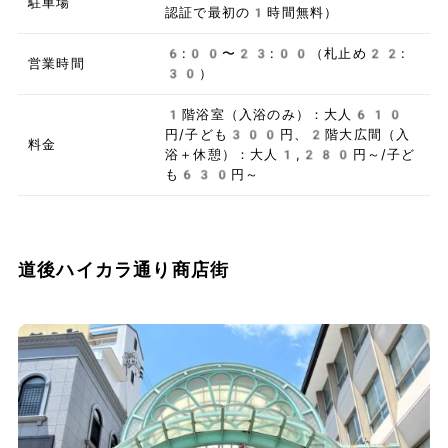
駐車場
認証で最初の1時間無料）
6:00〜23:00（札止め22:
営業時間
30）
1階浴室（入浴のみ）：大人610
円/子ども300円、2階大広間（入
料金
浴＋休憩）：大人1,280円～/子ど
も630円～
道後ハイカラ通り商店街