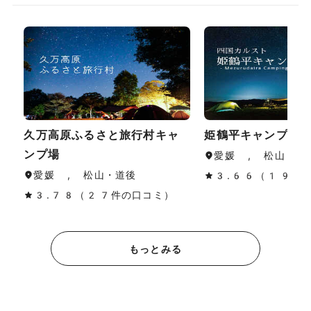
久万高原ふるさと旅行村キャ
姫鶴平キャンプ場
ンプ場
愛媛 , 松山・道
愛媛 , 松山・道後
3.66（19件
3.78（27件の口コミ）
もっとみる