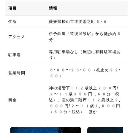
項目
情報
住所
愛媛県松山市道後湯之町5-6
伊予鉄道「道後温泉駅」から徒歩約5
アクセス
分
専用駐車場なし（周辺に有料駐車場あ
駐車場
り）
6:00〜23:00（札止め22:
営業時間
30）
神の湯階下：12歳以上700円/
2〜11歳350円（60分・税
料金
込）、霊の湯二階席：12歳以上2,
000円/2〜11歳1,000円
（60分・税込） ほか