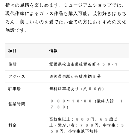
折々の風情を楽しめます。ミュージアムショップでは、
現代作家によるガラス作品も購入可能。芸術好きはもち
ろん、美しいものを愛でたい全ての方におすすめの文化
施設です。
項目
情報
住所
愛媛県松山市道後鷺谷町459-1
アクセス
道後温泉駅から徒歩
約5分
駐車場
無料駐車場あり（約50台）
9:00〜18:00（最終入館 1
営業時間
7:30）
高校生以上：800円、65歳以
料金
上・障がい者：700円、中学生：5
50円、小学生以下無料