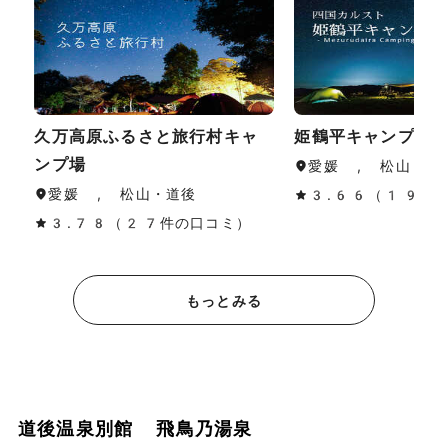
久万高原ふるさと旅行村キャ
姫鶴平キャンプ場
ンプ場
愛媛 , 松山・道
愛媛 , 松山・道後
3.66（19件
3.78（27件の口コミ）
もっとみる
道後温泉別館 飛鳥乃湯泉