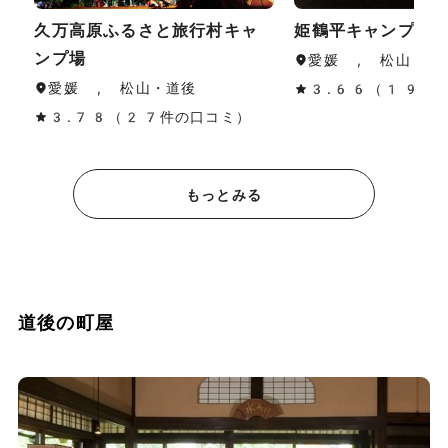
久万高原ふるさと旅行村キャ
姫鶴平キャンプ場
ンプ場
愛媛 , 松山・道
愛媛 , 松山・道後
3.66（19件
3.78（27件の口コミ）
もっとみる
道後の町屋