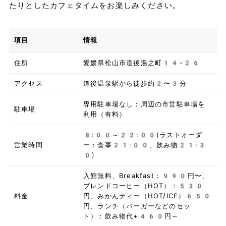
たりとしたカフェタイムをお楽しみください。
項目
情報
住所
愛媛県松山市道後湯之町14-26
アクセス
道後温泉駅から徒歩約2〜3分
専用駐車場なし：周辺の市営駐車場を
駐車場
利用（有料）
8:00～22:00(ラストオーダ
営業時間
ー：食事21:00、飲み物21:3
0)
入館無料、Breakfast：990円〜、
ブレンドコーヒー（HOT）：530
料金
円、みかんティー（HOT/ICE）650
円、ランチ（バーガーなどのセッ
ト）：飲み物代+460円～