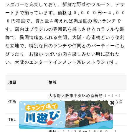
ラダバーも充実しており、新鮮な野菜やフルーツ、デザ
ートまで揃っています。価格は3,000円〜4,00
0円程度で、質と量を考えれば満足度の高いランチで
す。店内はブラジルの雰囲気を感じさせるカラフルな装
飾で、異国情緒あふれる空間。大阪・心斎橋という便利
な立地で、特別な日のランチや仲間とのパーティーにも
ぴったり。お腹いっぱいお肉を楽しみたい時に訪れた
い、大阪のエンターテインメント系レストランです。
項目
情報
大阪府大阪市中央区心斎橋筋1-1-1
住所
0 キュープラザ（Q PLAZA）心斎
✖️
橋 8F
TEL
050-1807-6970
平日：11:30〜15:00、1