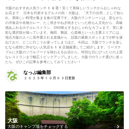
大阪のおすすめ人気ランチ10選！安くて美味しいランチからおしゃれな
お店まで 日本を代表するグルメの街・大阪は、「天下の台所」として知ら
れ、美味しい料理が集まる食の宝庫です。大阪のランチシーンは、昔ながら
の洋食店や名物カレー、たこ焼きやねぎ焼きといった粉もん文化から、高級
感あふれるホテルレストラン、SNS映えするおしゃれなカフェまで、実に多
彩な選択肢が揃っています。梅田、難波、心斎橋といった主要エリアには、
地元大阪の人々に長年愛される老舗から、話題の最新スポットまでが軒を連
ねており、どこに行こうか迷ってしまうほど。今回は、大阪でランチを楽し
むなら絶対に外せない人気店を10店舗厳選してご紹介します。リーズナ
ブルに大阪のソウルフードを味わえるお店から、特別な日にぴったりの上質
なレストランまで幅広くピックアップしました。大阪でのランチ選びに迷っ
たら、ぜひこの記事を参考にしてみてください！
なっぷ編集部
2025年10月03日更新
大阪
大阪のキャンプ場をチェックする