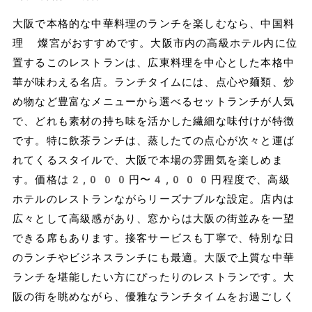
大阪で本格的な中華料理のランチを楽しむなら、中国料
理 燦宮がおすすめです。大阪市内の高級ホテル内に位
置するこのレストランは、広東料理を中心とした本格中
華が味わえる名店。ランチタイムには、点心や麺類、炒
め物など豊富なメニューから選べるセットランチが人気
で、どれも素材の持ち味を活かした繊細な味付けが特徴
です。特に飲茶ランチは、蒸したての点心が次々と運ば
れてくるスタイルで、大阪で本場の雰囲気を楽しめま
す。価格は2,000円〜4,000円程度で、高級
ホテルのレストランながらリーズナブルな設定。店内は
広々として高級感があり、窓からは大阪の街並みを一望
できる席もあります。接客サービスも丁寧で、特別な日
のランチやビジネスランチにも最適。大阪で上質な中華
ランチを堪能したい方にぴったりのレストランです。大
阪の街を眺めながら、優雅なランチタイムをお過ごしく