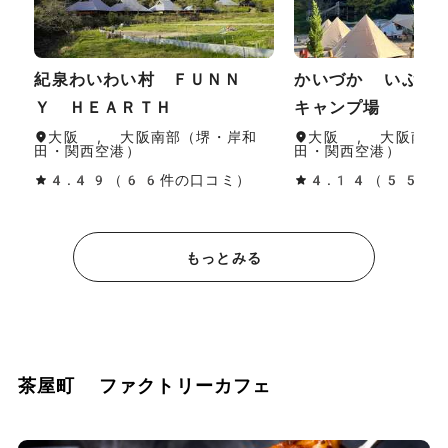
紀泉わいわい村 ＦＵＮＮ
かいづか いぶき
Ｙ ＨＥＡＲＴＨ
キャンプ場
大阪 , 大阪南部（堺・岸和
大阪 , 大阪南部
田・関西空港）
田・関西空港）
4.49（66件の口コミ）
4.14（55件
もっとみる
茶屋町 ファクトリーカフェ