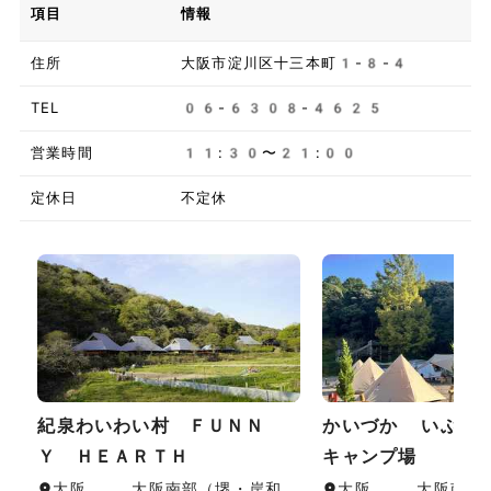
項目
情報
住所
大阪市淀川区十三本町1-8-4
TEL
06-6308-4625
営業時間
11:30〜21:00
定休日
不定休
紀泉わいわい村 ＦＵＮＮ
かいづか いぶき
Ｙ ＨＥＡＲＴＨ
キャンプ場
大阪 , 大阪南部（堺・岸和
大阪 , 大阪南部