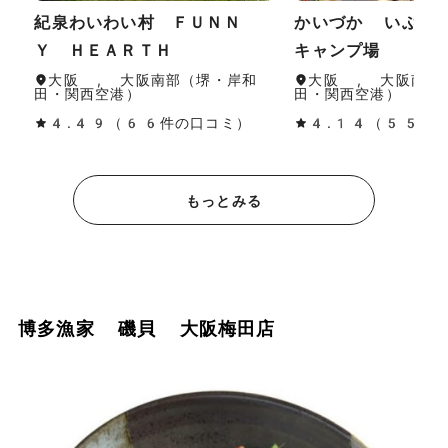
紀泉わいわい村 ＦＵＮＮ
かいづか いぶき
Ｙ ＨＥＡＲＴＨ
キャンプ場
大阪 , 大阪南部（堺・岸和
大阪 , 大阪南部
田・関西空港）
田・関西空港）
4.49（66件の口コミ）
4.14（55件
もっとみる
博多漁家 磯貝 大阪梅田店