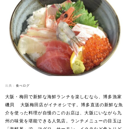
出典：
食べログ
大阪・梅田で新鮮な海鮮ランチを楽しむなら、博多漁家
磯貝 大阪梅田店がイチオシです。博多直送の新鮮な魚
介を使った料理が自慢のこのお店は、大阪にいながら九
州の味覚を堪能できる人気店。ランチメニューの目玉は
「海鮮丼」で、マグロ、サーモン、イクラなど色とりど